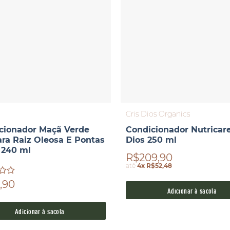
Cris Dios Organics
cionador Maçã Verde
Condicionador Nutricare
ara Raiz Oleosa E Pontas
Dios 250 ml
 240 ml
R$209,90
até
4x R$52,48
ão
,90
Adicionar à sacola
Adicionar à sacola