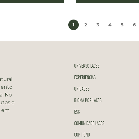
1
2
3
4
5
6
UNIVERSO LACES
EXPERIÊNCIAS
tural
mento
UNIDADES
a. No
BIOMA POR LACES
utos e
s em
ESG
COMUNIDADE LACES
COP | ONU