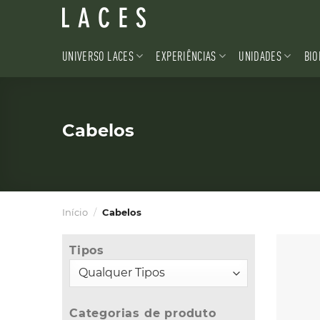
Skip
to
content
UNIVERSO LACES
EXPERIÊNCIAS
UNIDADES
BIO
Cabelos
Início
/
Cabelos
Tipos
Categorias de produto