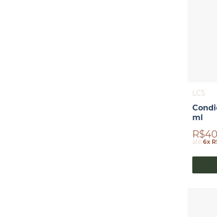
LCS
Condi
ml
R$40
até
6x R