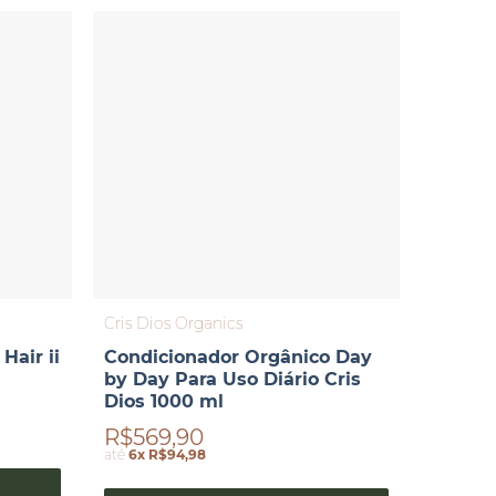
Cris Dios Organics
Hair ii
Condicionador Orgânico Day
by Day Para Uso Diário Cris
Dios 1000 ml
R$569,90
até
6x R$94,98