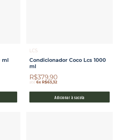
LCS
0 ml
Condicionador Coco Lcs 1000
ml
R$379,90
até
6x R$63,32
Adicionar à sacola