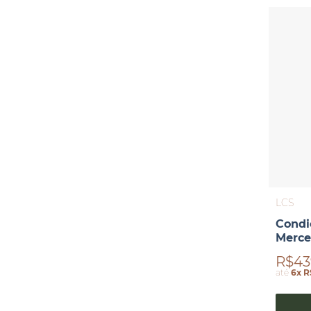
LCS
Condic
Merce
R$43
até
6x R