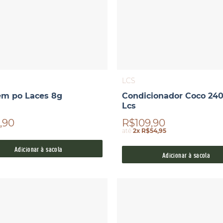
LCS
em po Laces 8g
Condicionador Coco 24
Lcs
,90
R$109,90
até
2x R$54,95
Adicionar à sacola
Adicionar à sacola