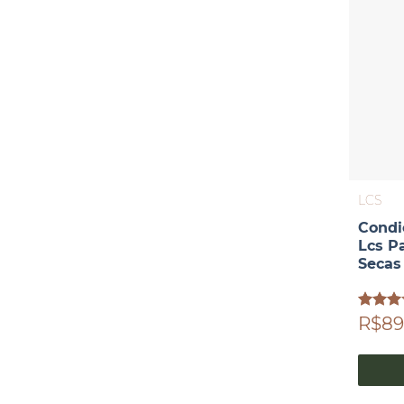
LCS
Condi
Lcs P
Secas
Avaliaç
R$89
3.00
de 5