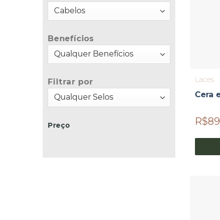
Benefícios
Laces
Filtrar por
Cera 
R$89
Preço
Preço
Preço
mínimo
máximo