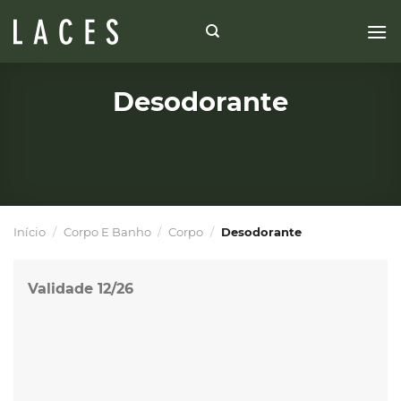
Skip
to
content
Desodorante
Início
/
Corpo E Banho
/
Corpo
/
Desodorante
Validade 12/26