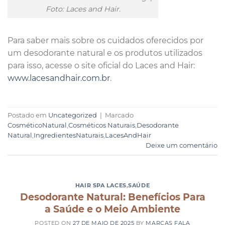
Foto: Laces and Hair.
Para saber mais sobre os cuidados oferecidos por
um desodorante natural e os produtos utilizados
para isso, acesse o site oficial do Laces and Hair:
www.lacesandhair.com.br
.
Postado em
Uncategorized
|
Marcado
CosméticoNatural
,
Cosméticos Naturais
,
Desodorante
Natural
,
IngredientesNaturais
,
LacesAndHair
Deixe um comentário
HAIR SPA LACES
,
SAÚDE
Desodorante Natural: Benefícios Para
a Saúde e o Meio Ambiente
POSTED ON
27 DE MAIO DE 2025
BY
MARCAS FALA