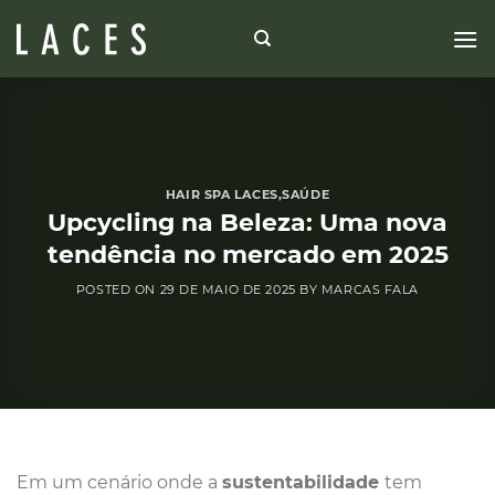
Skip
to
content
HAIR SPA LACES
,
SAÚDE
Upcycling na Beleza: Uma nova
tendência no mercado em 2025
POSTED ON
29 DE MAIO DE 2025
BY
MARCAS FALA
Em um cenário onde a
sustentabilidade
tem