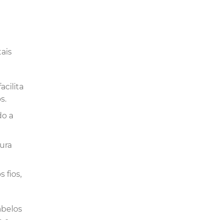
ais
acilita
s.
do a
ura
 fios,
abelos