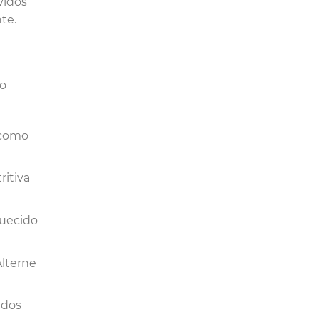
vidos
te.
ão
 como
ritiva
quecido
Alterne
 dos