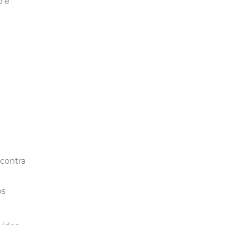
o e
 contra
os