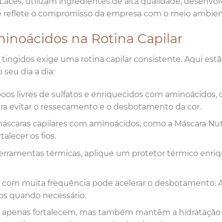
Laces, utilizam ingredientes de alta qualidade, desenvol
 reflete o compromisso da empresa com o meio ambien
noácidos na Rotina Capilar
ingidos exige uma rotina capilar consistente. Aqui est
seu dia a dia:
os livres de sulfatos e enriquecidos com aminoácidos,
ra evitar o ressecamento e o desbotamento da cor.
máscaras capilares com aminoácidos, como a Máscara Nut
alecer os fios.
ferramentas térmicas, aplique um protetor térmico enri
os com muita frequência pode acelerar o desbotamento. 
os quando necessário.
o apenas fortalecem, mas também mantêm a hidratação