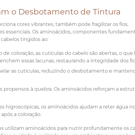
am o Desbotamento de Tintura
ciona cores vibrantes, também pode fragilizar os fios,
es essenciais. Os aminoácidos, componentes fundament
 cabelos tingidos ao:
o de coloração, as cutículas do cabelo são abertas, o que f
enchem essas lacunas, restaurando a integridade dos fio
 selar as cutículas, reduzindo o desbotamento e manten
ais propensos à quebra. Os aminoácidos reforçam a estrut
s higroscópicas, os aminoácidos ajudam a reter água nos
pós a coloração.
os utilizam aminoácidos para nutrir profundamente os c