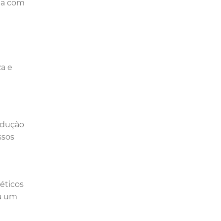
da com
za e
odução
ssos
éticos
ra um