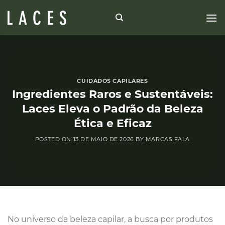
Skip
to
content
CUIDADOS CAPILARES
Ingredientes Raros e Sustentáveis:
Laces Eleva o Padrão da Beleza
Ética e Eficaz
POSTED ON
13 DE MAIO DE 2026
BY
MARCAS FALA
No universo da beleza capilar, a busca por produtos