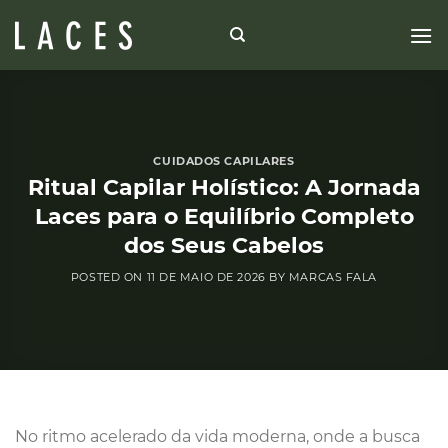
Skip
to
content
CUIDADOS CAPILARES
Ritual Capilar Holístico: A Jornada
Laces para o Equilíbrio Completo
dos Seus Cabelos
POSTED ON
11 DE MAIO DE 2026
BY
MARCAS FALA
No ritmo acelerado da vida moderna, onde a busca