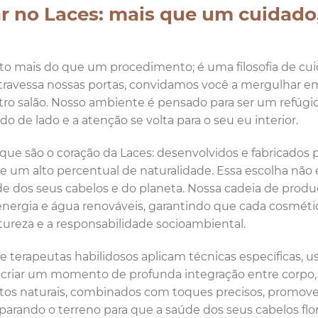
r no Laces: mais que um cuidado
to mais do que um procedimento; é uma filosofia de cu
ravessa nossas portas, convidamos você a mergulhar 
tro salão. Nosso ambiente é pensado para ser um refúgi
do de lado e a atenção se volta para o seu eu interior.
ue são o coração da Laces: desenvolvidos e fabricados 
 e um alto percentual de naturalidade. Essa escolha não 
e dos seus cabelos e do planeta. Nossa cadeia de produ
energia e água renováveis, garantindo que cada cosmét
atureza e a responsabilidade socioambiental.
 terapeutas habilidosos aplicam técnicas específicas, 
 é criar um momento de profunda integração entre corpo,
atos naturais, combinados com toques precisos, promo
rando o terreno para que a saúde dos seus cabelos flor