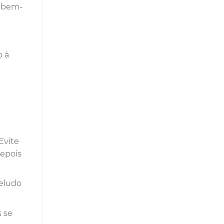
o bem-
e
o à
Evite
depois
beludo
s se