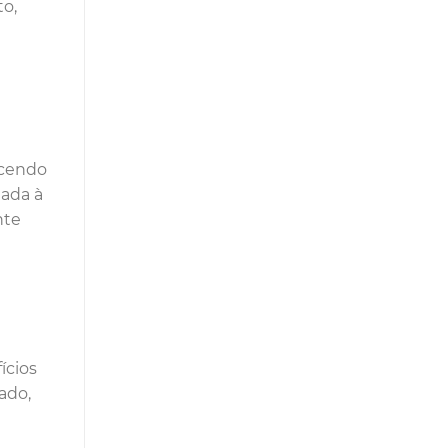
o,
ecendo
iada à
nte
ícios
ado,