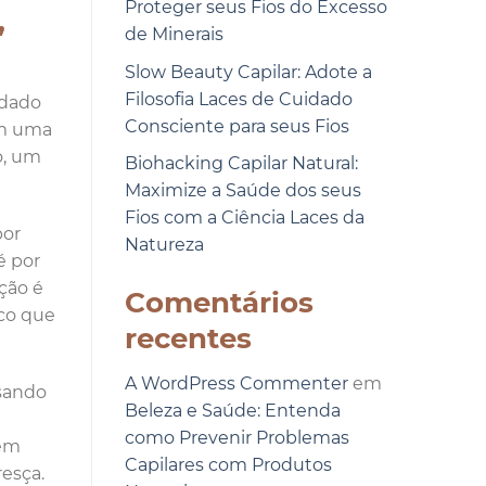
Proteger seus Fios do Excesso
,
de Minerais
Slow Beauty Capilar: Adote a
Filosofia Laces de Cuidado
idado
Consciente para seus Fios
em uma
o, um
Biohacking Capilar Natural:
Maximize a Saúde dos seus
Fios com a Ciência Laces da
por
Natureza
é por
ção é
Comentários
ico que
recentes
A WordPress Commenter
em
usando
Beleza e Saúde: Entenda
como Prevenir Problemas
vem
Capilares com Produtos
esça.