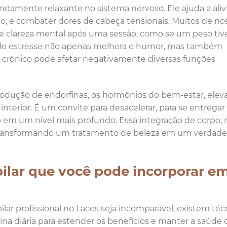
damente relaxante no sistema nervoso. Ele ajuda a alivi
ço, e combater dores de cabeça tensionais. Muitos de no
e clareza mental após uma sessão, como se um peso tiv
ão do estresse não apenas melhora o humor, mas também
sse crônico pode afetar negativamente diversas funções
rodução de endorfinas, os hormônios do bem-estar, elev
terior. É um convite para desacelerar, para se entregar
 em um nível mais profundo. Essa integração de corpo,
, transformando um tratamento de beleza em um verdadei
ilar que você pode incorporar e
r profissional no Laces seja incomparável, existem téc
na diária para estender os benefícios e manter a saúde 