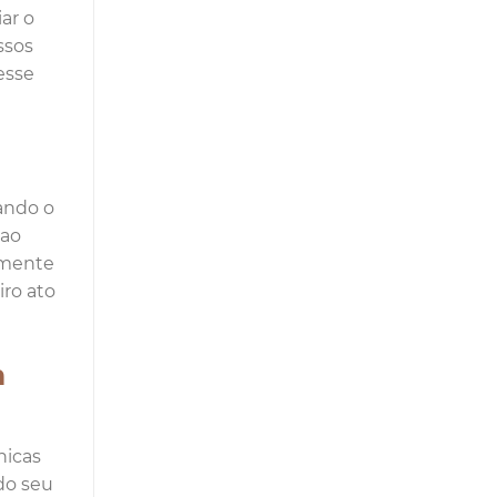
ar o
ssos
esse
ando o
 ao
 mente
ro ato
m
nicas
do seu