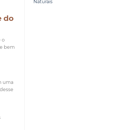
Naturais
e do
 o
o e bem
am uma
 desse
s