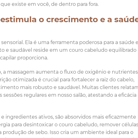
que existe em você, de dentro para fora.
estimula o crescimento e a saúd
sensorial. Ela é uma ferramenta poderosa para a saúde e
nito e saudável reside em um couro cabeludo equilibrad
apilar proporciona.
ão, a massagem aumenta o fluxo de oxigênio e nutrientes
rição otimizada é crucial para fortalecer a raiz do cabelo,
mento mais robusto e saudável. Muitas clientes relat
s sessões regulares em nosso salão, atestando a eficácia
 e ingredientes ativos, são absorvidos mais eficazmente
gia para desintoxicar o couro cabeludo, remover célula
a produção de sebo. Isso cria um ambiente ideal para o