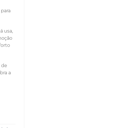
 para
á usa,
omoção
forto
 de
bra a