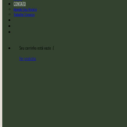
CONTATO
Agende Seu Horário
Trabalhe Conosco
Seu carrinho está vazio :(
Ver produtos