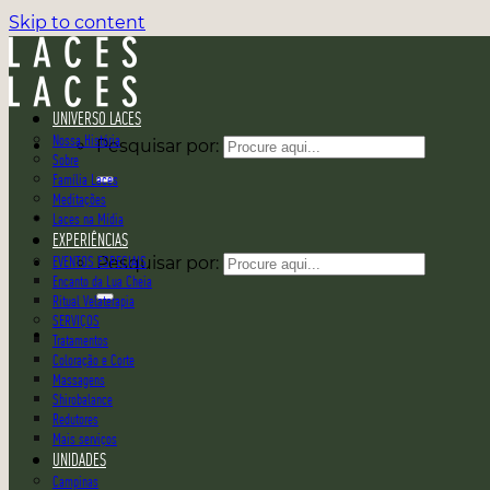
Skip to content
UNIVERSO LACES
Nossa História
Pesquisar por:
Sobre
Família Laces
Meditações
Laces na Mídia
EXPERIÊNCIAS
EVENTOS ESPECIAIS
Pesquisar por:
Encanto da Lua Cheia
Ritual Velaterapia
SERVIÇOS
Tratamentos
Coloração e Corte
Massagens
Shirobalance
Redutores
Mais serviços
UNIDADES
Campinas