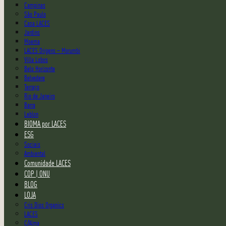
Campinas
São Paulo
Casa LACES
Jardins
Moema
LACES Origens – Morumbi
Villa Lobos
Belo Horizonte
Belvedere
Terraço
Rio de Janeiro
Barra
Leblon
BIOMA por LACES
ESG
Sociais
Ambiental
Comunidade LACES
COP | ONU
BLOG
LOJA
Cris Dios Organics
LACES
C/Alma