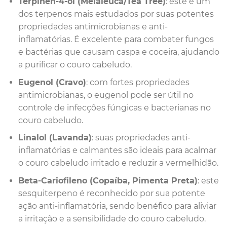
Terpinen-4-ol (Melaleuca/Tea Tree)
: este é um
dos terpenos mais estudados por suas potentes
propriedades antimicrobianas e anti-
inflamatórias. É excelente para combater fungos
e bactérias que causam caspa e coceira, ajudando
a purificar o couro cabeludo.
Eugenol (Cravo)
: com fortes propriedades
antimicrobianas, o eugenol pode ser útil no
controle de infecções fúngicas e bacterianas no
couro cabeludo.
Linalol (Lavanda)
: suas propriedades anti-
inflamatórias e calmantes são ideais para acalmar
o couro cabeludo irritado e reduzir a vermelhidão.
Beta-Cariofileno (Copaíba, Pimenta Preta)
: este
sesquiterpeno é reconhecido por sua potente
ação anti-inflamatória, sendo benéfico para aliviar
a irritação e a sensibilidade do couro cabeludo.