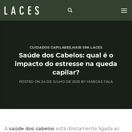
Skip
to
content
CUIDADOS CAPILARES
,
HAIR SPA LACES
Saúde dos Cabelos: qual é o
impacto do estresse na queda
capilar?
POSTED ON
24 DE JULHO DE 2025
BY
MARCAS FALA
A
saúde dos cabelos
está diretamente ligada ao