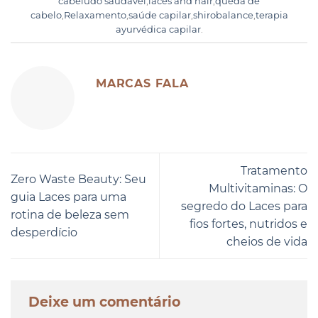
cabeludo saudável
,
laces and hair
,
queda de
cabelo
,
Relaxamento
,
saúde capilar
,
shirobalance
,
terapia
ayurvédica capilar
.
MARCAS FALA
Tratamento
Zero Waste Beauty: Seu
Multivitaminas: O
guia Laces para uma
segredo do Laces para
rotina de beleza sem
fios fortes, nutridos e
desperdício
cheios de vida
Deixe um comentário