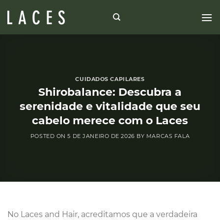
Skip
to
content
CUIDADOS CAPILARES
Shirobalance: Descubra a
serenidade e vitalidade que seu
cabelo merece com o Laces
POSTED ON
5 DE JANEIRO DE 2026
BY
MARCAS FALA
No Laces and Hair, acreditamos que a verdadeira