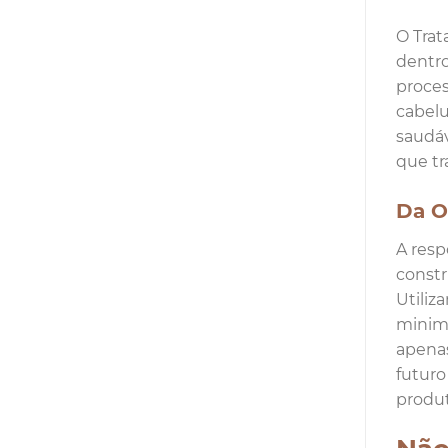
O Trat
dentro
proces
cabelu
saudáv
que tr
Da O
A resp
constr
Utiliz
minimi
apena
futuro
produt