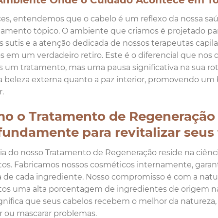
mbiente Onde o Cuidado Acontece em Tod
es, entendemos que o cabelo é um reflexo da nossa saúde
tamento tópico. O ambiente que criamos é projetado para
 sutis e a atenção dedicada de nossos terapeutas capil
s em um verdadeiro retiro. Este é o diferencial que nos 
 um tratamento, mas uma pausa significativa na sua r
a beleza externa quanto a paz interior, promovendo um b
.
o o Tratamento de Regeneração 
fundamente para revitalizar seus 
a do nosso Tratamento de Regeneração reside na ciênci
os. Fabricamos nossos cosméticos internamente, garanti
 de cada ingrediente. Nosso compromisso é com a natur
os uma alta porcentagem de ingredientes de origem natu
ignifica que seus cabelos recebem o melhor da naturez
r ou mascarar problemas.