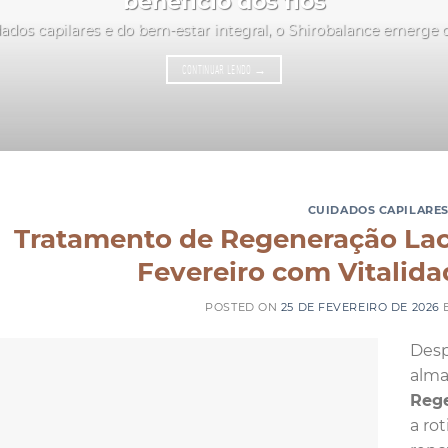
benefício dos fios
ados capilares e do bem-estar integral, o Shirobalance emerge
CONTINUAR LENDO
→
CUIDADOS CAPILARE
Tratamento de Regeneração Lac
Fevereiro com Vitalid
POSTED ON
25 DE FEVEREIRO DE 2026
Desp
alma
Reg
a ro