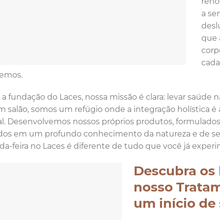
reno
a se
desl
que 
corp
cada
cemos.
a fundação do Laces, nossa missão é clara: levar saúde na
 salão, somos um refúgio onde a integração holística é 
l. Desenvolvemos nossos próprios produtos, formulados 
os em um profundo conhecimento da natureza e de seu
a-feira no Laces é diferente de tudo que você já exper
Descubra os 
nosso Trata
um início de