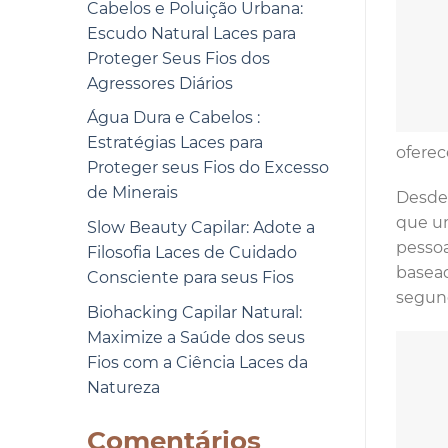
Cabelos e Poluição Urbana:
Escudo Natural Laces para
Proteger Seus Fios dos
Agressores Diários
Água Dura e Cabelos :
Estratégias Laces para
ofere
Proteger seus Fios do Excesso
de Minerais
Desde 
que um
Slow Beauty Capilar: Adote a
pessoa
Filosofia Laces de Cuidado
basead
Consciente para seus Fios
segund
Biohacking Capilar Natural:
Maximize a Saúde dos seus
Fios com a Ciência Laces da
Natureza
Comentários