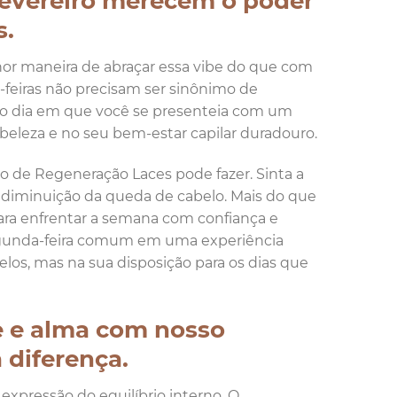
fevereiro merecem o poder
s.
or maneira de abraçar essa vibe do que com
-feiras não precisam ser sinônimo de
er o dia em que você se presenteia com um
leza e no seu bem-estar capilar duradouro.
 de Regeneração Laces pode fazer. Sinta a
 a diminuição da queda de cabelo. Mais do que
para enfrentar a semana com confiança e
segunda-feira comum em uma experiência
elos, mas na sua disposição para os dias que
e e alma com nosso
 diferença.
expressão do equilíbrio interno. O