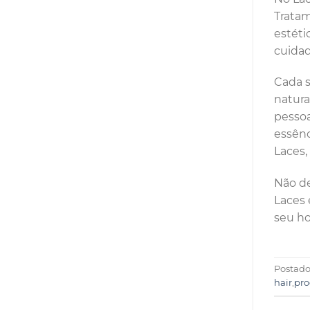
Tratam
estéti
cuidad
Cada s
natura
pessoa
essênc
Laces,
Não de
Laces 
seu ho
Postad
hair
,
pro