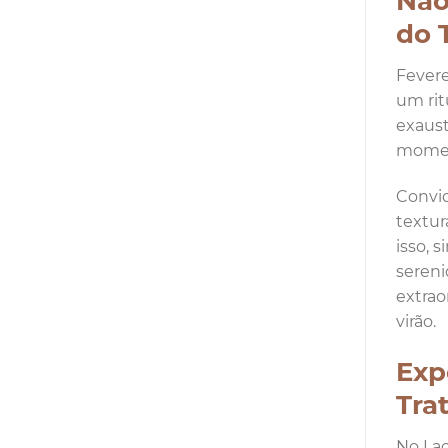
Não
do 
Fevere
um rit
exaust
moment
Convid
textur
isso, 
sereni
extrao
virão.
Exp
Tra
No Lac