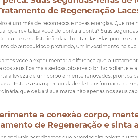
 perca: Suas segundas-feiras de 
Tratamento de Regeneração Lace
iro é um mês de recomeços e novas energias. Que melh
ual que revitaliza você de ponta a ponta? Suas segundas
ão ou de uma lista infindável de tarefas. Elas podem s
o de autocuidado profundo, um investimento na sua be
amos você a experimentar a diferença que o Tratamento
a dos seus fios mais sedosa, observe o brilho radiante e
sinta a leveza de um corpo e mente renovados, prontos 
dade. Esta é a sua oportunidade de transformar uma 
rdinária, que deixará sua marca não apenas nos seus cab
erimente a conexão corpo, ment
tamento de Regeneração e sinta a
es and Hair, acreditamos que a verdadeira beleza é uma 