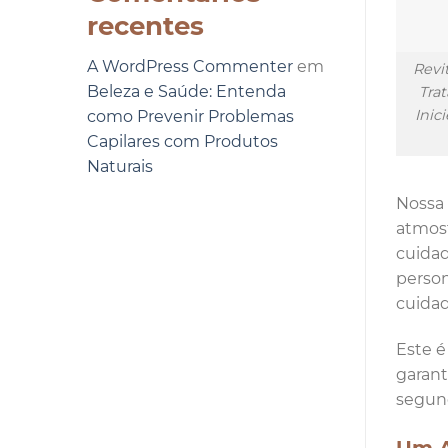
recentes
A WordPress Commenter
em
Revi
Beleza e Saúde: Entenda
Tra
Inic
como Prevenir Problemas
Capilares com Produtos
Naturais
Nossa 
atmosf
cuidad
person
cuidad
Este é
garant
segun