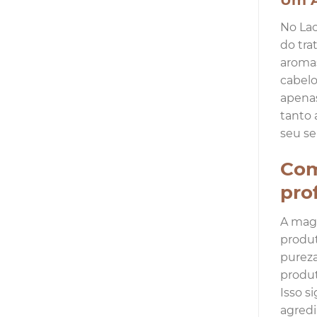
Um A
No Lac
do tra
aromas
cabelo
apenas
tanto 
seu ser
Com
pro
A magi
produt
pureza
produt
Isso s
agredi