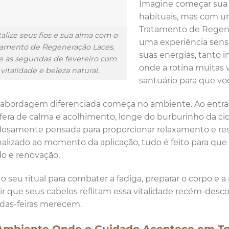
Imagine começar sua 
habituais, mas com u
Tratamento de Regene
talize seus fios e sua alma com o
uma experiência senso
tamento de Regeneração Laces.
suas energias, tanto
ie as segundas de fevereiro com
onde a rotina muitas
vitalidade e beleza natural.
santuário para que v
abordagem diferenciada começa no ambiente. Ao entrar
era de calma e acolhimento, longe do burburinho da ci
osamente pensada para proporcionar relaxamento e resu
alizado ao momento da aplicação, tudo é feito para qu
o e renovação.
 o seu ritual para combater a fadiga, preparar o corpo e a
ir que seus cabelos reflitam essa vitalidade recém-desc
das-feiras merecem.