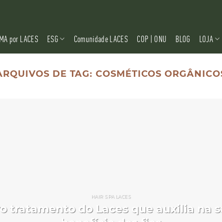
MA por LACES
ESG
Comunidade LACES
COP | ONU
BLOG
LOJA
ARQUIVOS DE TAG:
COSMÉTICOS ORGÂNICO
HAIR SPA LACES
vo tratamento do Laces que auxilia na 