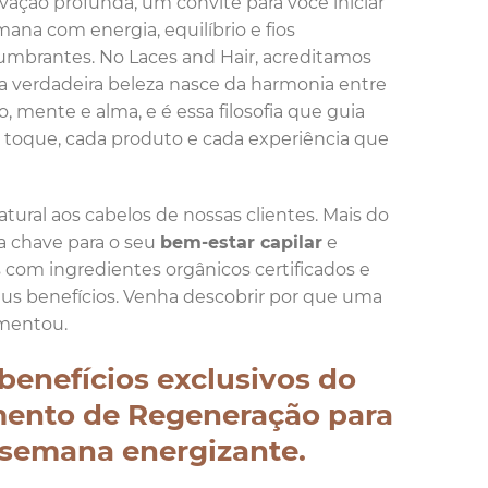
vação profunda, um convite para você iniciar
mana com energia, equilíbrio e fios
umbrantes. No Laces and Hair, acreditamos
a verdadeira beleza nasce da harmonia entre
o, mente e alma, e é essa filosofia que guia
 toque, cada produto e cada experiência que
tural aos cabelos de nossas clientes. Mais do
a chave para o seu
bem-estar capilar
e
com ingredientes orgânicos certificados e
s benefícios. Venha descobrir por que uma
imentou.
benefícios exclusivos do
mento de Regeneração para
 semana energizante.