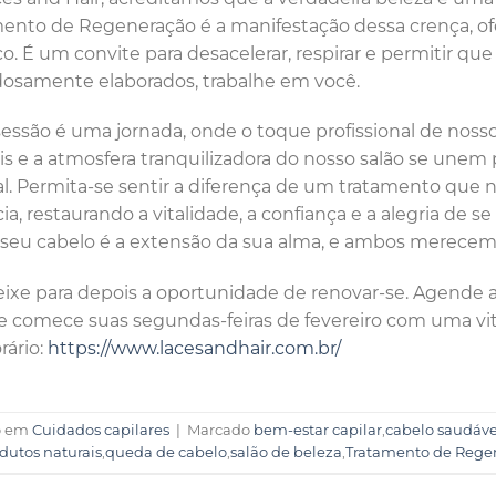
ento de Regeneração é a manifestação dessa crença, 
co. É um convite para desacelerar, respirar e permitir qu
osamente elaborados, trabalhe em você.
essão é uma jornada, onde o toque profissional de nosso
is e a atmosfera tranquilizadora do nosso salão se unem p
l. Permita-se sentir a diferença de um tratamento que 
ia, restaurando a vitalidade, a confiança e a alegria de
 seu cabelo é a extensão da sua alma, e ambos merecem
ixe para depois a oportunidade de renovar-se. Agende
e comece suas segundas-feiras de fevereiro com uma vit
rário:
https://www.lacesandhair.com.br/
o em
Cuidados capilares
|
Marcado
bem-estar capilar
,
cabelo saudáve
dutos naturais
,
queda de cabelo
,
salão de beleza
,
Tratamento de Rege