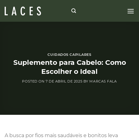
Skip
to
content
CUIDADOS CAPILARES
Suplemento para Cabelo: Como
Escolher o Ideal
POSTED ON
7 DE ABRIL DE 2025
BY
MARCAS FALA
A busca por fios mais saudáveis e bonitos leva