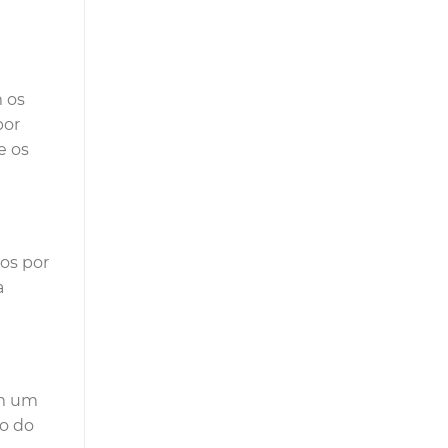
 os
por
e os
os por
a
am um
to do