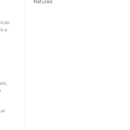
Naturais
icas.
a a
is,
e
que