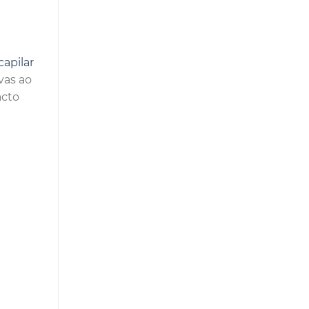
capilar
vas ao
acto