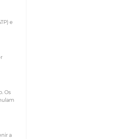
ATP) e
er
o. Os
imulam
nir a