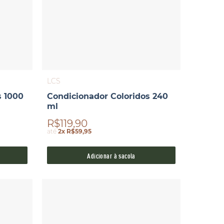
LCS
s 1000
Condicionador Coloridos 240
ml
R$119,90
até
2x R$59,95
Adicionar à sacola