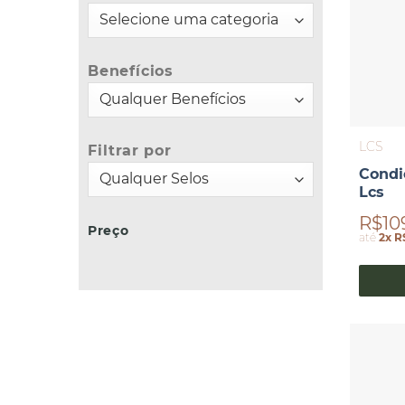
Benefícios
LCS
Filtrar por
Condi
Lcs
R$10
Preço
até
2x R
Preço
Preço
mínimo
máximo