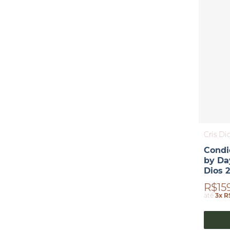
Cris Di
Condi
by Da
Dios 
R$15
até
3x R