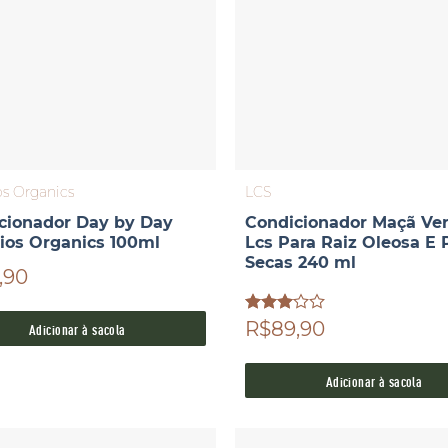
os Organics
LCS
cionador Day by Day
Condicionador Maçã Ve
Dios Organics 100ml
Lcs Para Raiz Oleosa E 
Secas 240 ml
,90
Avaliação
R$89,90
Adicionar à sacola
3.00
de 5
Adicionar à sacola