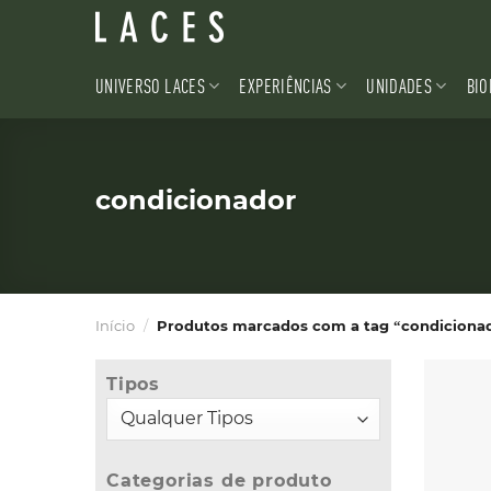
Skip
to
content
UNIVERSO LACES
EXPERIÊNCIAS
UNIDADES
BIO
condicionador
Início
/
Produtos marcados com a tag “condiciona
Tipos
Categorias de produto