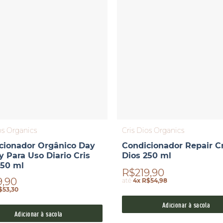
os Organics
Cris Dios Organics
cionador Orgânico Day
Condicionador Repair Cr
y Para Uso Diario Cris
Dios 250 ml
250 ml
R$219,90
9,90
até
4x R$54,98
$53,30
Adicionar à sacola
Adicionar à sacola