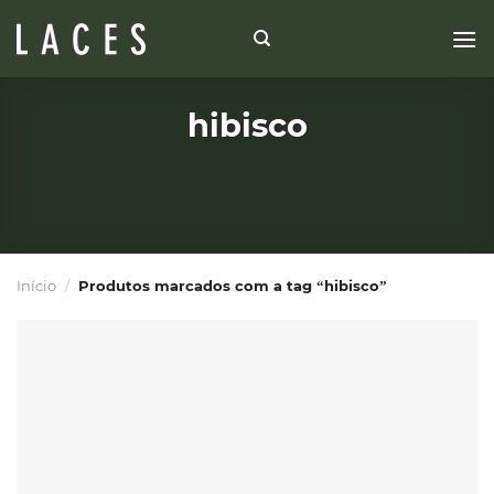
Skip
to
content
hibisco
Início
/
Produtos marcados com a tag “hibisco”