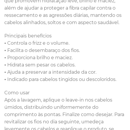
que promovem hidratação leve, brilho e maciez,
além de ajudar a proteger a fibra capilar contra o
ressecamento e as agressões diárias, mantendo os
cabelos alinhados, soltos e com aspecto saudável.
Principais benefícios
• Controla o frizz e o volume.
• Facilita o desembaraço dos fios.
• Proporciona brilho e maciez.
• Hidrata sem pesar os cabelos.
• Ajuda a preservar a intensidade da cor.
• Indicado para cabelos tingidos ou descoloridos.
Como usar
Após a lavagem, aplique o leave-in nos cabelos
úmidos, distribuindo uniformemente do
comprimento às pontas. Finalize como desejar. Para
revitalizar os fios no dia seguinte, umedeça
levemente os cabelos e reaplique o produto, se