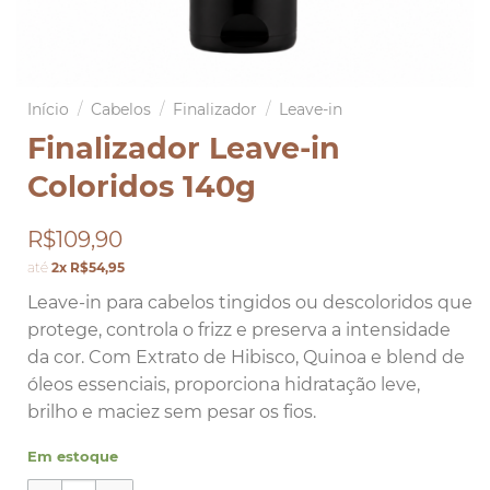
Início
/
Cabelos
/
Finalizador
/
Leave-in
Finalizador Leave-in
Coloridos 140g
R$109,90
até
2x R$54,95
Leave-in para cabelos tingidos ou descoloridos que
protege, controla o frizz e preserva a intensidade
da cor. Com Extrato de Hibisco, Quinoa e blend de
óleos essenciais, proporciona hidratação leve,
brilho e maciez sem pesar os fios.
Em estoque