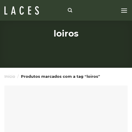
Skip
to
content
loiros
Início
/
Produtos marcados com a tag “loiros”