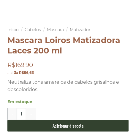
Início
/
Cabelos
/
Mascara
/
Matizador
Mascara Loiros Matizadora
Laces 200 ml
R$169,90
até
3x R$56,63
Neutraliza tons amarelos de cabelos grisalhos e
descoloridos.
Em estoque
Mascara Loiros Matizadora Laces 200 ml quantidade
Adicionar à sacola