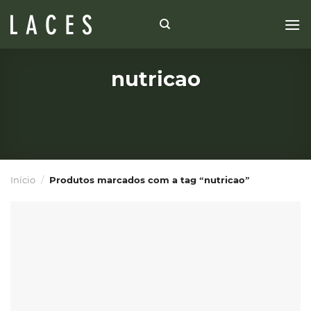
Skip
to
content
nutricao
Início
/
Produtos marcados com a tag “nutricao”