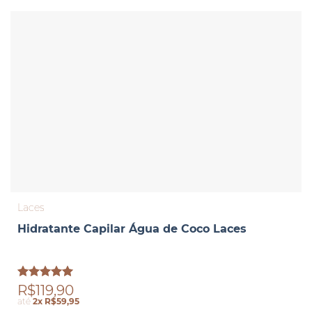
Laces
Hidratante Capilar Água de Coco Laces
Avaliação
R$119,90
5.00
de 5
até
2x R$59,95