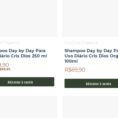
os Organics
Cris Dios Organics
oo Day by Day Para
Shampoo Day by Day P
ário Cris Dios 250 ml
Uso Diário Cris Dios Or
100ml
9,90
R$69,90
$69,95
Adicionar à sacola
Adicionar à sacola