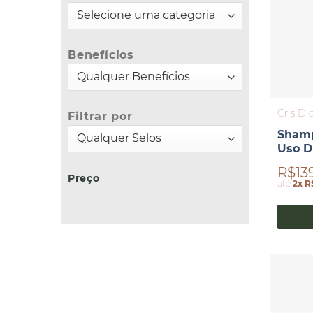
Benefícios
Cris Di
Filtrar por
Shamp
Uso Di
R$13
Preço
até
2x R
Preço
Preço
mínimo
máximo