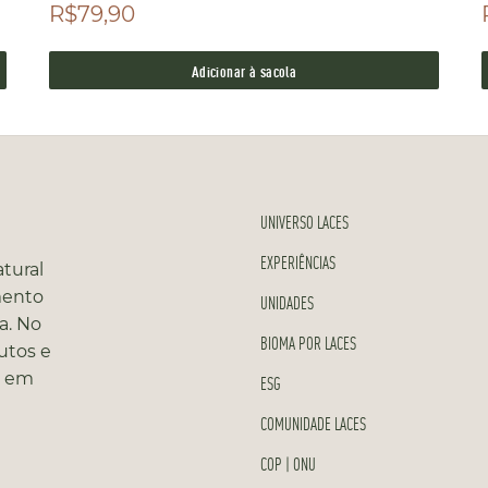
R$79,90
Adicionar à sacola
UNIVERSO LACES
EXPERIÊNCIAS
tural
mento
UNIDADES
a. No
BIOMA POR LACES
utos e
s em
ESG
COMUNIDADE LACES
COP | ONU