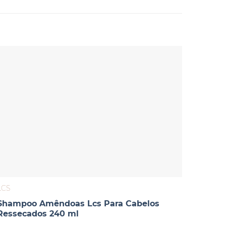
LCS
LCS
Shampoo Amêndoas Lcs Para Cabelos
Máscar
Ressecados 240 ml
200 m