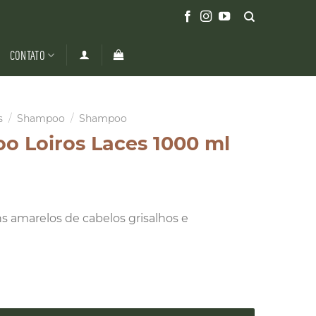
CONTATO
s
/
Shampoo
/
Shampoo
 Loiros Laces 1000 ml
ns amarelos de cabelos grisalhos e
s Laces 1000 ml quantidade