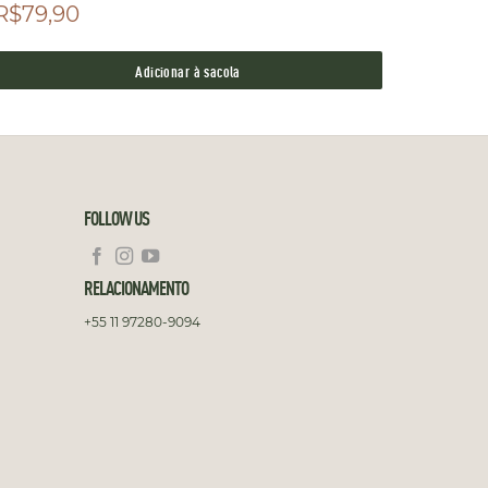
R$79,90
R$199
até
3x R$
Adicionar à sacola
FOLLOW US
RELACIONAMENTO
+55 11 97280-9094