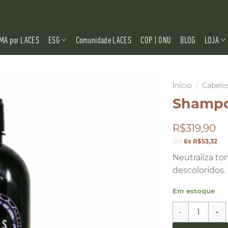
MA por LACES
ESG
Comunidade LACES
COP | ONU
BLOG
LOJA
Início
/
Cabelo
Shampoo
R$319,90
até
6x R$53,32
Neutraliza to
descoloridos.
Em estoque
Shampoo Loiro