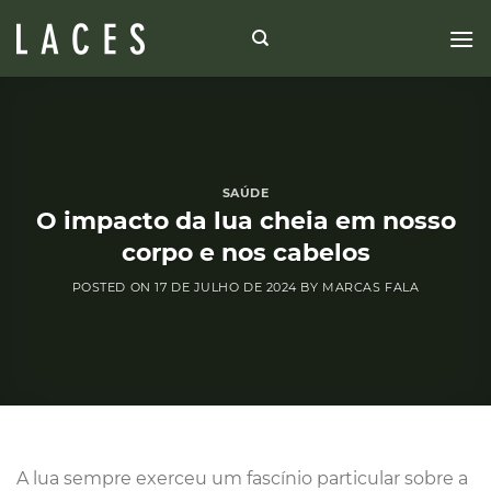
Skip
to
content
SAÚDE
O impacto da lua cheia em nosso
corpo e nos cabelos
POSTED ON
17 DE JULHO DE 2024
BY
MARCAS FALA
A lua sempre exerceu um fascínio particular sobre a