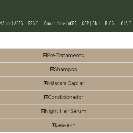
MA por LACES
ESG
Comunidade LACES
COP | ONU
BLOG
LOJA
Pré-Tratamento
Shampoo
Máscara Capilar
Condicionador
Night Hair Sérum
Leave-in