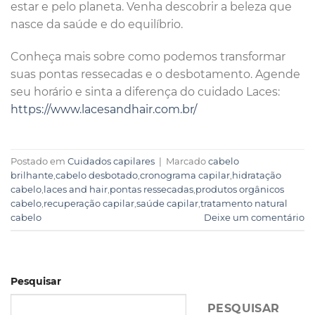
estar e pelo planeta. Venha descobrir a beleza que
nasce da saúde e do equilíbrio.
Conheça mais sobre como podemos transformar
suas pontas ressecadas e o desbotamento. Agende
seu horário e sinta a diferença do cuidado Laces:
https://www.lacesandhair.com.br/
Postado em
Cuidados capilares
|
Marcado
cabelo
brilhante
,
cabelo desbotado
,
cronograma capilar
,
hidratação
cabelo
,
laces and hair
,
pontas ressecadas
,
produtos orgânicos
cabelo
,
recuperação capilar
,
saúde capilar
,
tratamento natural
cabelo
Deixe um comentário
Pesquisar
PESQUISAR