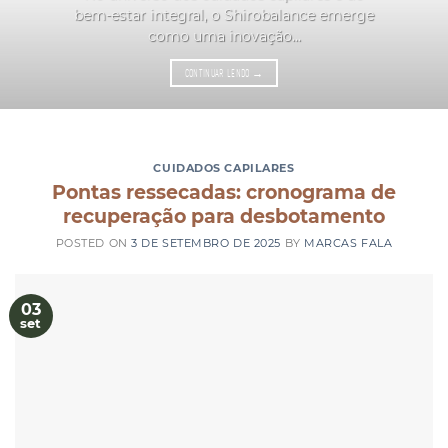
bem-estar integral, o Shirobalance emerge
como uma inovação...
CONTINUAR LENDO
→
CUIDADOS CAPILARES
Pontas ressecadas: cronograma de
recuperação para desbotamento
POSTED ON
3 DE SETEMBRO DE 2025
BY
MARCAS FALA
03
set