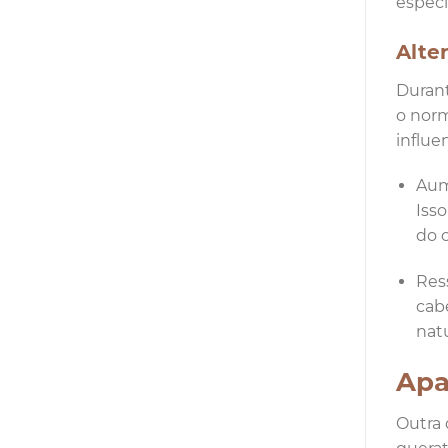
especi
Alte
Durant
o norm
influe
Aum
Iss
do 
Res
cab
natu
Apa
Outra 