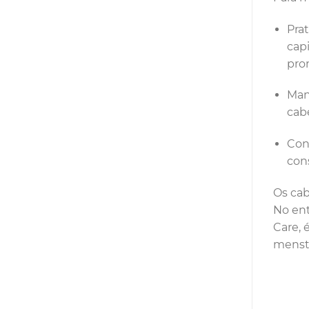
Pra
cap
pro
Man
cab
Con
con
Os cab
No ent
Care, 
menstr