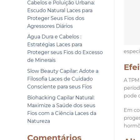
Cabelos e Poluição Urbana:
Escudo Natural Laces para
Proteger Seus Fios dos
Agressores Diários
Água Dura e Cabelos :
Estratégias Laces para
especi
Proteger seus Fios do Excesso
de Minerais
Efe
Slow Beauty Capilar: Adote a
Filosofia Laces de Cuidado
A TPM 
Consciente para seus Fios
períod
pode d
Biohacking Capilar Natural:
Maximize a Saúde dos seus
Em con
Fios com a Ciência Laces da
proges
Natureza
hormôn
Comentários