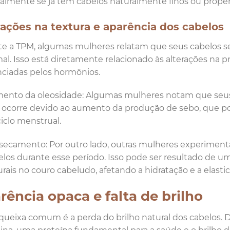
almente se já têm cabelos naturalmente finos ou prope
rações na textura e aparência dos cabelos
e a TPM, algumas mulheres relatam que seus cabelos s
al. Isso está diretamente relacionado às alterações na 
nciadas pelos hormônios.
ento da oleosidade: Algumas mulheres notam que seus 
o ocorre devido ao aumento da produção de sebo, que p
ciclo menstrual.
secamento: Por outro lado, outras mulheres experim
elos durante esse período. Isso pode ser resultado de u
rais no couro cabeludo, afetando a hidratação e a elastic
rência opaca e falta de brilho
queixa comum é a perda do brilho natural dos cabelos. 