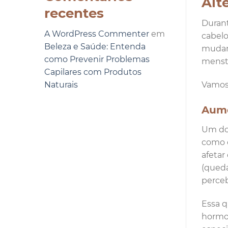
Alt
recentes
Durant
A WordPress Commenter
em
cabelo
Beleza e Saúde: Entenda
mudanç
como Prevenir Problemas
menst
Capilares com Produtos
Vamos 
Naturais
Aume
Um dos
como o
afetar
(queda
perceb
Essa q
hormon