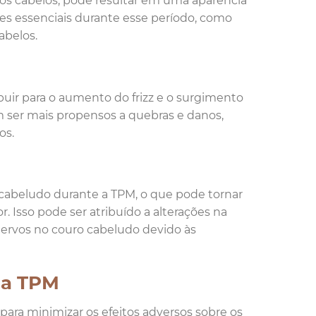
dos cabelos, pode resultar em uma aparência
tes essenciais durante esse período, como
abelos.
ir para o aumento do frizz e o surgimento
m ser mais propensos a quebras e danos,
os.
cabeludo durante a TPM, o que pode tornar
 Isso pode ser atribuído a alterações na
nervos no couro cabeludo devido às
na TPM
 para minimizar os efeitos adversos sobre os