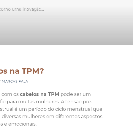
 como uma inovação...
S
os na TPM?
Y
MARCAS FALA
r com os
cabelos na TPM
pode ser um
fio para muitas mulheres. A tensão pré-
trual é um período do ciclo menstrual que
a diversas mulheres em diferentes aspectos
cos e emocionais.