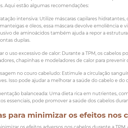
s. Aqui estão algumas recomendações:
atação intensiva: Utilize máscaras capilares hidratantes
manteigas e óleos, essa máscara devolve emoliência e v
lusivo de aminoácidos também ajuda a repor a estrutura in
pontas duplas.
tar o uso excessivo de calor: Durante a TPM, os cabelos 
adores, chapinhas e modeladores de calor para prevenir 
sagem no couro cabeludo: Estimule a circulação sang
ves. Isso pode ajudar a melhorar a saúde do cabelo e do 
mentação balanceada: Uma dieta rica em nutrientes, com
xos essenciais, pode promover a saúde dos cabelos dura
as para minimizar os efeitos nos
inimizar os efeitos adversos nos cabelos durante a TPM, 