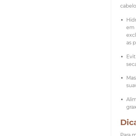
cabelo
Hidr
em 
exc
as 
Evi
sec
Mas
sua
Ali
gra
Dic
Para m