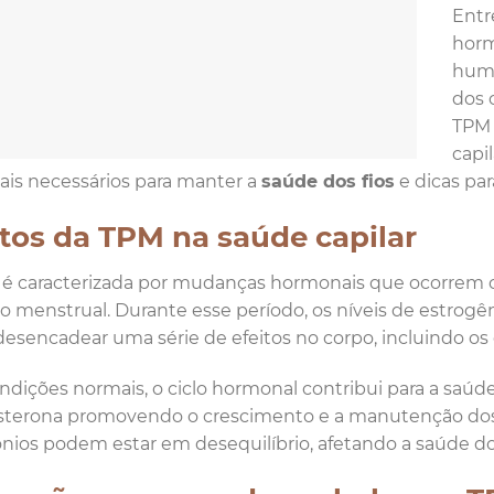
Entr
horm
humo
dos 
TPM 
capi
ais necessários para manter a
saúde dos fios
e dicas par
itos da TPM na saúde capilar
é caracterizada por mudanças hormonais que ocorrem c
o menstrual. Durante esse período, os níveis de estrogê
esencadear uma série de efeitos no corpo, incluindo os 
dições normais, o ciclo hormonal contribui para a saúde
terona promovendo o crescimento e a manutenção dos f
ios podem estar em desequilíbrio, afetando a saúde do 