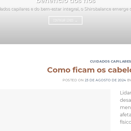
benefício dos fios
ados capilares e do bem-estar integral, o Shirobalance emerge
CONTINUAR LENDO
→
CUIDADOS CAPILARE
Como ficam os cabel
POSTED ON
23 DE AGOSTO DE 2024
B
Lida
desa
mens
afet
físi