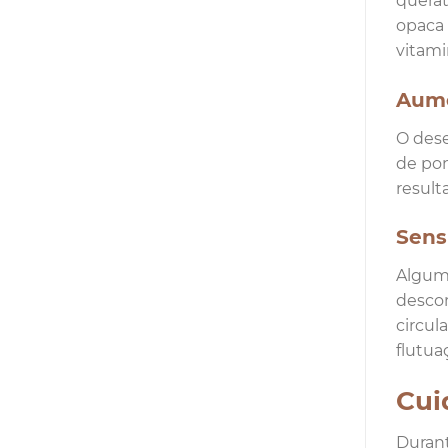
querat
opaca 
vitami
Aume
O dese
de pon
result
Sens
Alguma
descon
circul
flutua
Cui
Durant