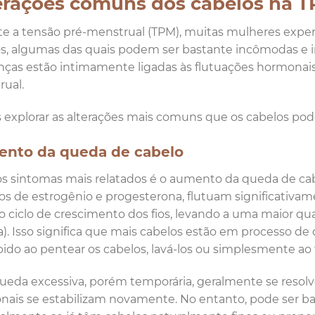
erações comuns dos cabelos na 
e a tensão pré-menstrual (TPM), muitas mulheres expe
s, algumas das quais podem ser bastante incômodas e 
as estão intimamente ligadas às flutuações hormonais c
rual.
explorar as alterações mais comuns que os cabelos po
nto da queda de cabelo
 sintomas mais relatados é o aumento da queda de cabe
s de estrogênio e progesterona, flutuam significativa
 o ciclo de crescimento dos fios, levando a uma maior q
). Isso significa que mais cabelos estão em processo de
ido ao pentear os cabelos, lavá-los ou simplesmente ao 
ueda excessiva, porém temporária, geralmente se resolv
ais se estabilizam novamente. No entanto, pode ser b