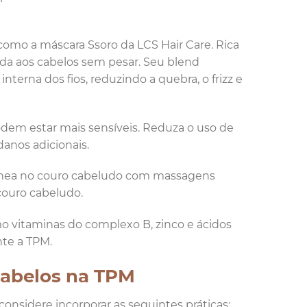
, como a máscara Ssoro da LCS Hair Care. Rica
ida aos cabelos sem pesar. Seu blend
terna dos fios, reduzindo a quebra, o frizz e
podem estar mais sensíveis. Reduza o uso de
danos adicionais.
uínea no couro cabeludo com massagens
couro cabeludo.
o vitaminas do complexo B, zinco e ácidos
nte a TPM.
 cabelos na TPM
considere incorporar as seguintes práticas: