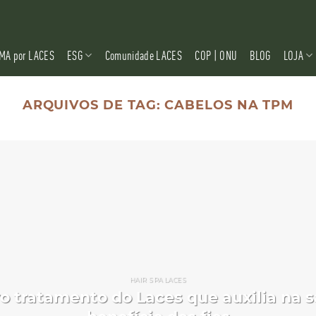
MA por LACES
ESG
Comunidade LACES
COP | ONU
BLOG
LOJA
ARQUIVOS DE TAG:
CABELOS NA TPM
HAIR SPA LACES
vo tratamento do Laces que auxilia na 