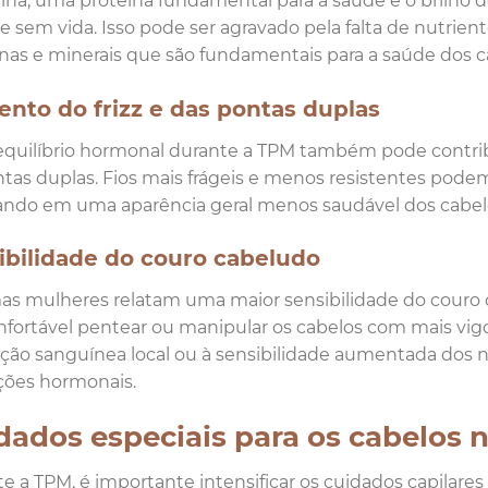
ina, uma proteína fundamental para a saúde e o brilho 
e sem vida. Isso pode ser agravado pela falta de nutrien
nas e minerais que são fundamentais para a saúde dos c
nto do frizz e das pontas duplas
quilíbrio hormonal durante a TPM também pode contribu
tas duplas. Fios mais frágeis e menos resistentes pode
ando em uma aparência geral menos saudável dos cabel
ibilidade do couro cabeludo
s mulheres relatam uma maior sensibilidade do couro 
fortável pentear ou manipular os cabelos com mais vigor.
ação sanguínea local ou à sensibilidade aumentada dos 
ções hormonais.
dados especiais para os cabelos 
e a TPM, é importante intensificar os cuidados capilares