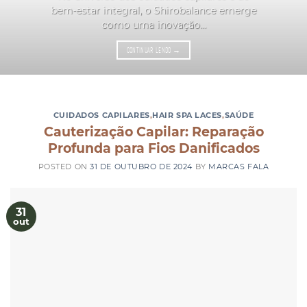
bem-estar integral, o Shirobalance emerge
como uma inovação...
CONTINUAR LENDO
→
CUIDADOS CAPILARES
,
HAIR SPA LACES
,
SAÚDE
Cauterização Capilar: Reparação
Profunda para Fios Danificados
POSTED ON
31 DE OUTUBRO DE 2024
BY
MARCAS FALA
31
out