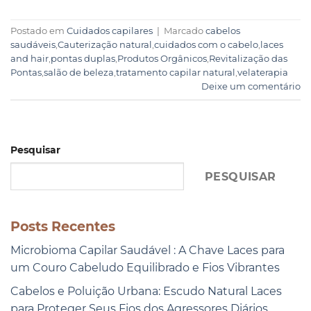
Postado em
Cuidados capilares
|
Marcado
cabelos
saudáveis
,
Cauterização natural
,
cuidados com o cabelo
,
laces
and hair
,
pontas duplas
,
Produtos Orgânicos
,
Revitalização das
Pontas
,
salão de beleza
,
tratamento capilar natural
,
velaterapia
Deixe um comentário
Pesquisar
PESQUISAR
Posts Recentes
Microbioma Capilar Saudável : A Chave Laces para
um Couro Cabeludo Equilibrado e Fios Vibrantes
Cabelos e Poluição Urbana: Escudo Natural Laces
para Proteger Seus Fios dos Agressores Diários