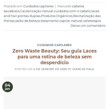
Postado em
Cuidados capilares
|
Marcado
cabelos
saudáveis
,
Cauterização natural
,
cuidados com o cabelo
,
laces
and hair
,
pontas duplas
,
Produtos Orgânicos
,
Revitalização das
Pontas
,
salão de beleza
,
tratamento capilar natural
,
velaterapia
Deixe um comentário
CUIDADOS CAPILARES
Zero Waste Beauty: Seu guia Laces
para uma rotina de beleza sem
desperdício
POSTED ON
4 DE JANEIRO DE 2026
BY
MARCAS FALA
04
jan