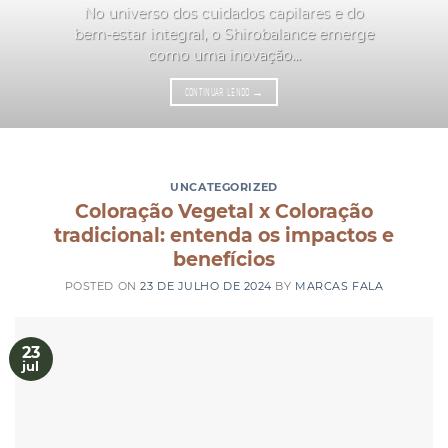
No universo dos cuidados capilares e do
bem-estar integral, o Shirobalance emerge
como uma inovação...
CONTINUAR LENDO
→
UNCATEGORIZED
Coloração Vegetal x Coloração
tradicional: entenda os impactos e
benefícios
POSTED ON
23 DE JULHO DE 2024
BY
MARCAS FALA
23
jul