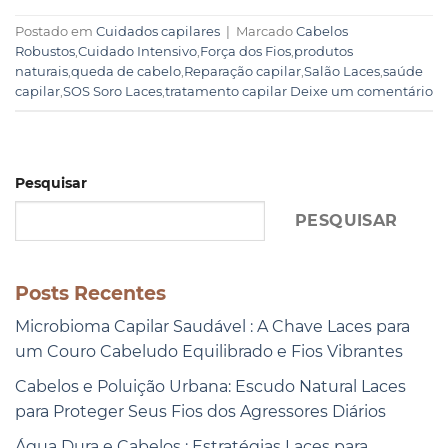
Postado em
Cuidados capilares
|
Marcado
Cabelos
Robustos
,
Cuidado Intensivo
,
Força dos Fios
,
produtos
naturais
,
queda de cabelo
,
Reparação capilar
,
Salão Laces
,
saúde
capilar
,
SOS Soro Laces
,
tratamento capilar
Deixe um comentário
Pesquisar
PESQUISAR
Posts Recentes
Microbioma Capilar Saudável : A Chave Laces para
um Couro Cabeludo Equilibrado e Fios Vibrantes
Cabelos e Poluição Urbana: Escudo Natural Laces
para Proteger Seus Fios dos Agressores Diários
Água Dura e Cabelos : Estratégias Laces para