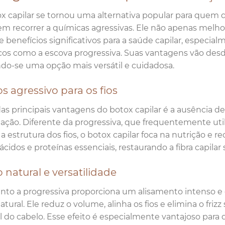
x capilar se tornou uma alternativa popular para quem des
 sem recorrer a químicas agressivas. Ele não apenas mel
e benefícios significativos para a saúde capilar, espec
os como a escova progressiva. Suas vantagens vão desde 
do-se uma opção mais versátil e cuidadosa.
 agressivo para os fios
s principais vantagens do botox capilar é a ausência d
ação. Diferente da progressiva, que frequentemente util
r a estrutura dos fios, o botox capilar foca na nutrição e 
cidos e proteínas essenciais, restaurando a fibra capil
o natural e versatilidade
to a progressiva proporciona um alisamento intenso e d
atural. Ele reduz o volume, alinha os fios e elimina o f
l do cabelo. Esse efeito é especialmente vantajoso para