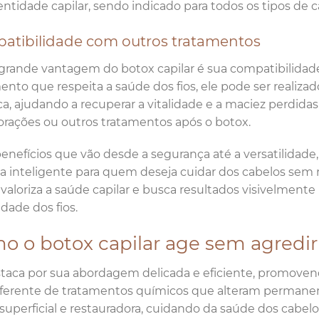
entidade capilar, sendo indicado para todos os tipos de c
atibilidade com outros tratamentos
grande vantagem do botox capilar é sua compatibilida
ento que respeita a saúde dos fios, ele pode ser reali
a, ajudando a recuperar a vitalidade e a maciez perdidas
orações ou outros tratamentos após o botox.
nefícios que vão desde a segurança até a versatilidade
a inteligente para quem deseja cuidar dos cabelos sem re
aloriza a saúde capilar e busca resultados visivelment
idade dos fios.
o o botox capilar age sem agredir 
taca por sua abordagem delicada e eficiente, promovend
Diferente de tratamentos químicos que alteram permanen
superficial e restauradora, cuidando da saúde dos cabel