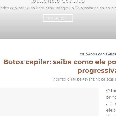
benefício dos fios
ados capilares e do bem-estar integral, o Shirobalance emerge
CONTINUAR LENDO
→
CUIDADOS CAPILARE
Botox capilar: saiba como ele po
progressiv
POSTED ON
10 DE FEVEREIRO DE 2025
O
bo
prin
alin
efei