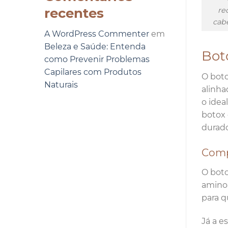
recentes
re
cabe
A WordPress Commenter
em
Beleza e Saúde: Entenda
Boto
como Prevenir Problemas
Capilares com Produtos
O boto
Naturais
alinha
o idea
botox 
durado
Comp
O boto
aminoá
para q
Já a e