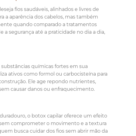
eja fios saudáveis, alinhados e livres de
hora a aparência dos cabelos, mas também
ialmente quando comparado a tratamentos
a segurança até a praticidade no dia a dia,
e substâncias químicas fortes em sua
iza ativos como formol ou carbocisteína para
reconstrução. Ele age repondo nutrientes,
ar sem causar danos ou enfraquecimento.
uradouro, o botox capilar oferece um efeito
rizz sem comprometer o movimento e a textura
 quem busca cuidar dos fios sem abrir mão da