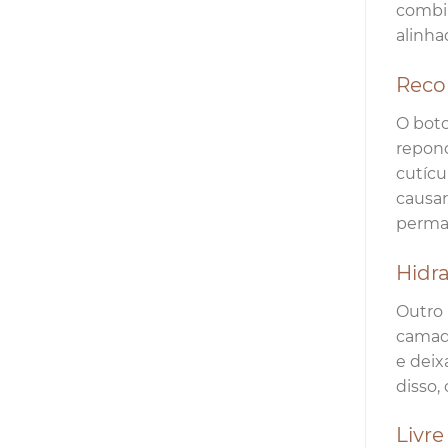
combin
alinha
Recon
O boto
repond
cutícu
causa
perma
Hidr
Outro 
camada
e deix
disso,
Livre