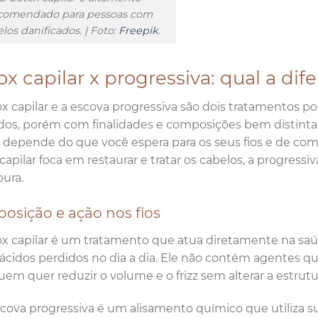
comendado para pessoas com
los danificados. | Foto:
Freepik
.
x capilar x progressiva: qual a dif
x capilar e a escova progressiva são dois tratamentos 
dos, porém com finalidades e composições bem distint
l depende do que você espera para os seus fios e de com
capilar foca em restaurar e tratar os cabelos, a progressi
ura.
osição e ação nos fios
x capilar é um tratamento que atua diretamente na saúd
cidos perdidos no dia a dia. Ele não contém agentes quí
uem quer reduzir o volume e o frizz sem alterar a estrutu
scova progressiva é um alisamento químico que utiliza 