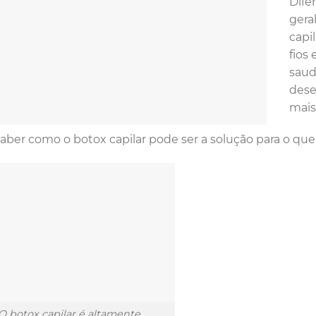
Dife
gera
capi
fios
saud
dese
mais
aber como o botox capilar pode ser a solução para o qu
O botox capilar é altamente