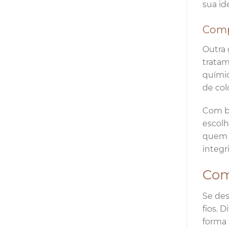
sua id
Comp
Outra 
tratam
químic
de col
Com be
escolh
quem v
integr
Com
Se des
fios. 
forma 