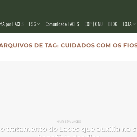
MA por LACES
ESG
Comunidade LACES
COP | ONU
BLOG
LOJA
ARQUIVOS DE TAG:
CUIDADOS COM OS FIO
HAIR SPA LACES
vo tratamento do Laces que auxilia na 