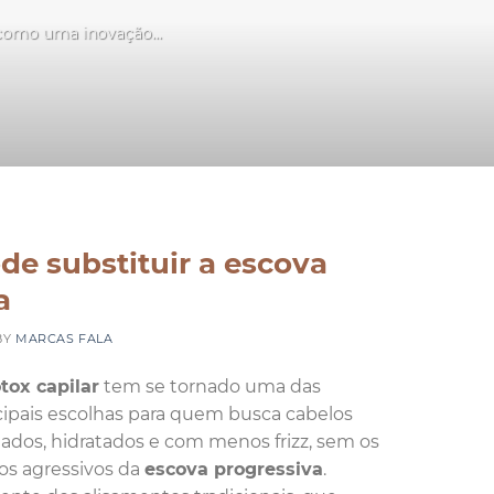
 como uma inovação...
S
de substituir a escova
a
BY
MARCAS FALA
tox capilar
tem se tornado uma das
cipais escolhas para quem busca cabelos
hados, hidratados e com menos frizz, sem os
tos agressivos da
escova progressiva
.