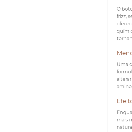
O boto
frizz,
oferec
químic
tornan
Menos
Uma da
formul
altera
aminoá
Efeit
Enquan
mais n
natura