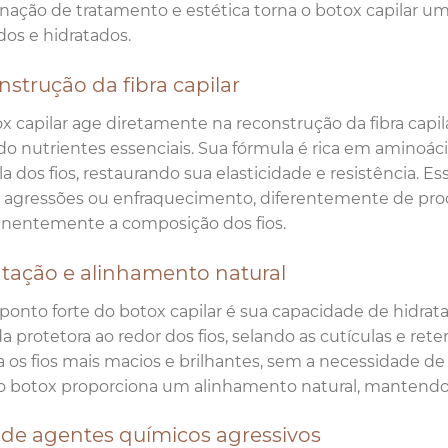
ação de tratamento e estética torna o botox capilar um
dos e hidratados.
strução da fibra capilar
x capilar age diretamente na reconstrução da fibra capil
o nutrientes essenciais. Sua fórmula é rica em aminoác
la dos fios, restaurando sua elasticidade e resistência. E
r agressões ou enfraquecimento, diferentemente de pr
nentemente a composição dos fios.
atação e alinhamento natural
ponto forte do botox capilar é sua capacidade de hidra
 protetora ao redor dos fios, selando as cutículas e rete
a os fios mais macios e brilhantes, sem a necessidade de
 o botox proporciona um alinhamento natural, mantendo
 de agentes químicos agressivos