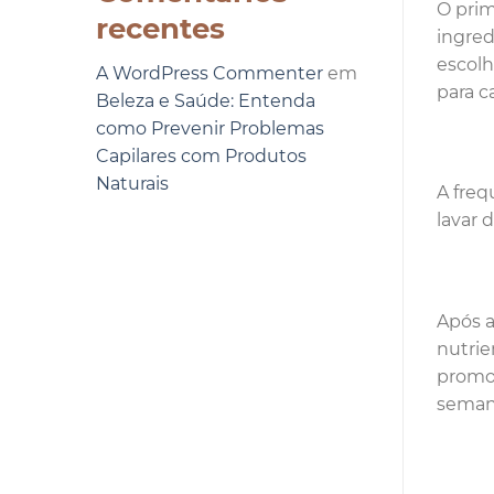
O prim
recentes
ingred
escolh
A WordPress Commenter
em
para c
Beleza e Saúde: Entenda
como Prevenir Problemas
Capilares com Produtos
Naturais
A freq
lavar 
Após a
nutrie
promov
semana