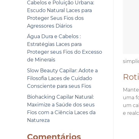
Cabelos e Poluição Urbana:
Escudo Natural Laces para
Proteger Seus Fios dos
Agressores Diários
Água Dura e Cabelos :
Estratégias Laces para
Proteger seus Fios do Excesso
de Minerais
simpli
Slow Beauty Capilar: Adote a
Rot
Filosofia Laces de Cuidado
Consciente para seus Fios
Manter
Biohacking Capilar Natural:
uma fo
Maximize a Saúde dos seus
um cab
Fios com a Ciência Laces da
e real
Natureza
Comentários