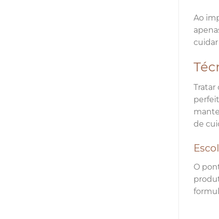
Ao imp
apenas
cuidar
Técn
Tratar
perfei
manter
de cui
Esco
O pont
produt
formul