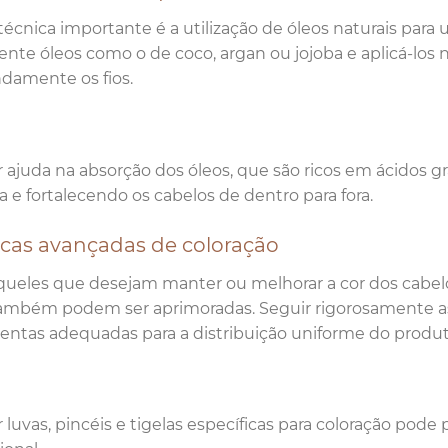
técnica importante é a utilização de óleos naturais par
nte óleos como o de coco, argan ou jojoba e aplicá-los no
damente os fios.
r ajuda na absorção dos óleos, que são ricos em ácidos g
a e fortalecendo os cabelos de dentro para fora.
icas avançadas de coloração
queles que desejam manter ou melhorar a cor dos cabelo
ambém podem ser aprimoradas. Seguir rigorosamente as
entas adequadas para a distribuição uniforme do produt
ar luvas, pincéis e tigelas específicas para coloração pod