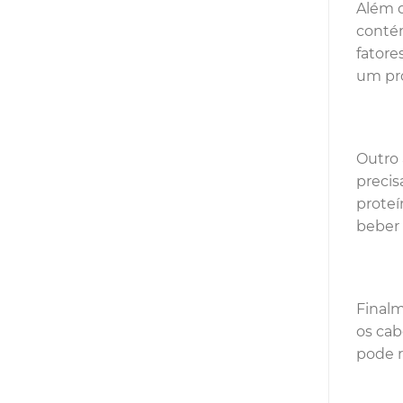
Além d
contém
fatore
um pro
Outro 
precis
proteí
beber 
Finalm
os cab
pode r