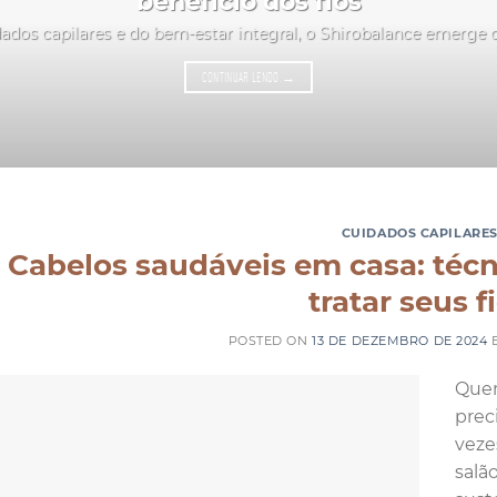
benefício dos fios
ados capilares e do bem-estar integral, o Shirobalance emerge
CONTINUAR LENDO
→
CUIDADOS CAPILARE
Cabelos saudáveis em casa: técn
tratar seus f
POSTED ON
13 DE DEZEMBRO DE 2024
Quem
prec
veze
salã