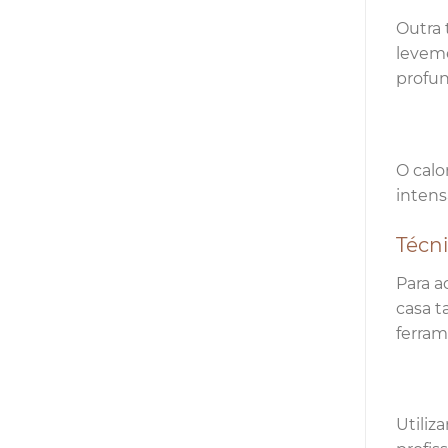
Outra 
leveme
profun
O calo
intens
Técn
Para a
casa t
ferram
Utiliz