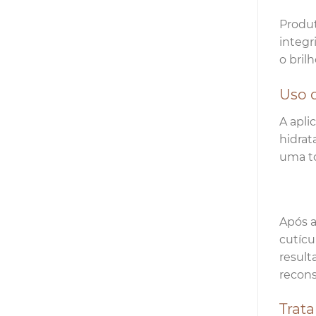
Produt
integr
o bril
Uso d
A apli
hidrat
uma t
Após a
cutícu
result
recons
Trat