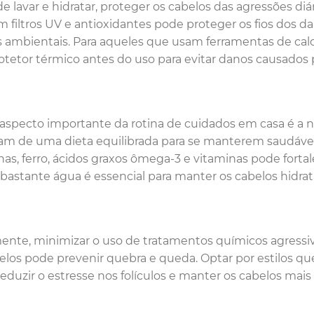
e lavar e hidratar, proteger os cabelos das agressões diá
 filtros UV e antioxidantes pode proteger os fios dos da
s ambientais. Para aqueles que usam ferramentas de calor
tetor térmico antes do uso para evitar danos causados p
aspecto importante da rotina de cuidados em casa é a n
am de uma dieta equilibrada para se manterem saudáveis.
nas, ferro, ácidos graxos ômega-3 e vitaminas pode fortale
bastante água é essencial para manter os cabelos hidrat
ente, minimizar o uso de tratamentos químicos agressi
elos pode prevenir quebra e queda. Optar por estilos q
eduzir o estresse nos folículos e manter os cabelos mais 