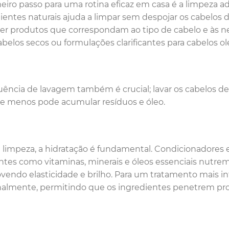
eiro passo para uma rotina eficaz em casa é a limpeza 
ientes naturais ajuda a limpar sem despojar os cabelos d
er produtos que correspondam ao tipo de cabelo e às ne
abelos secos ou formulações clarificantes para cabelos o
uência de lavagem também é crucial; lavar os cabelos 
de menos pode acumular resíduos e óleo.
 limpeza, a hidratação é fundamental. Condicionadores
ntes como vitaminas, minerais e óleos essenciais nutre
endo elasticidade e brilho. Para um tratamento mais in
lmente, permitindo que os ingredientes penetrem prof