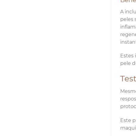
A incl
peles 
inflam
regene
instan
Estes 
pele d
Tes
Mesmo 
respos
protoc
Este p
maquia