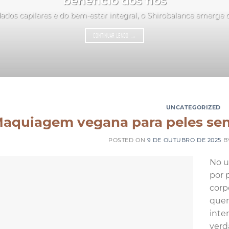
benefício dos fios
ados capilares e do bem-estar integral, o Shirobalance emerge
CONTINUAR LENDO
→
UNCATEGORIZED
aquiagem vegana para peles sens
POSTED ON
9 DE OUTUBRO DE 2025
B
No u
por 
corp
que
inte
verd