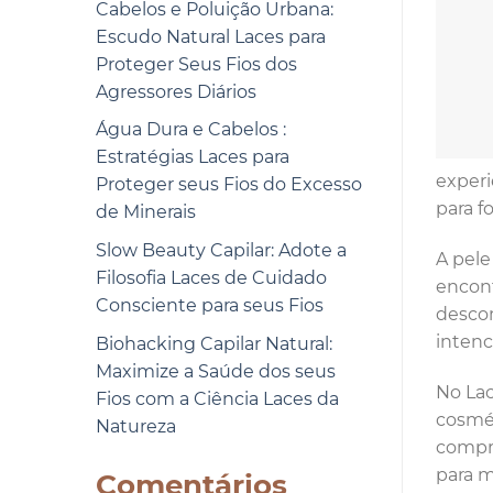
Cabelos e Poluição Urbana:
Escudo Natural Laces para
Proteger Seus Fios dos
Agressores Diários
Água Dura e Cabelos :
Estratégias Laces para
experi
Proteger seus Fios do Excesso
para f
de Minerais
Slow Beauty Capilar: Adote a
A pele
Filosofia Laces de Cuidado
encont
Consciente para seus Fios
descon
intenc
Biohacking Capilar Natural:
Maximize a Saúde dos seus
No Lac
Fios com a Ciência Laces da
cosmét
Natureza
compro
para m
Comentários