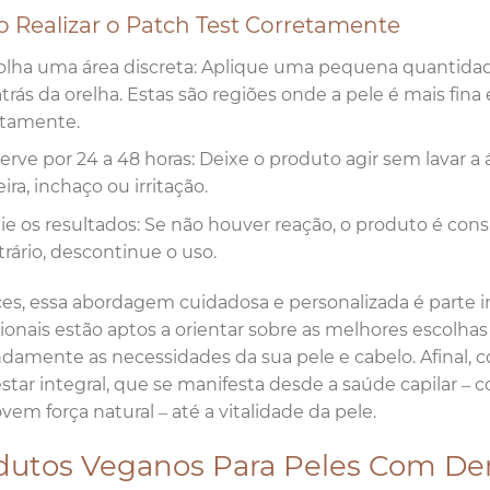
 Realizar o Patch Test Corretamente
olha uma área discreta: Aplique uma pequena quantidad
trás da orelha. Estas são regiões onde a pele é mais fin
etamente.
erve por 24 a 48 horas: Deixe o produto agir sem lavar a
ira, inchaço ou irritação.
lie os resultados: Se não houver reação, o produto é con
trário, descontinue o uso.
es, essa abordagem cuidadosa e personalizada é parte i
sionais estão aptos a orientar sobre as melhores escolha
damente as necessidades da sua pele e cabelo. Afinal,
tar integral, que se manifesta desde a saúde capilar –
em força natural – até a vitalidade da pele.
dutos Veganos Para Peles Com De