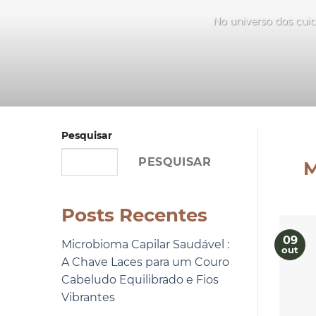
No universo dos cuid
Pesquisar
PESQUISAR
M
Posts Recentes
09
Microbioma Capilar Saudável :
out
A Chave Laces para um Couro
Cabeludo Equilibrado e Fios
Vibrantes