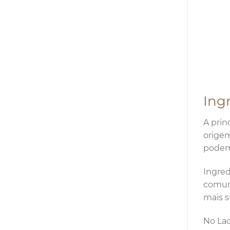
Ing
A prin
origem
podem 
Ingred
comuns
mais s
No Lac