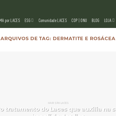
MA por LACES
ESG
Comunidade LACES
COP | ONU
BLOG
LOJA
ARQUIVOS DE TAG:
DERMATITE E ROSÁCEA
HAIR SPA LACES
vo tratamento do Laces que auxilia na 