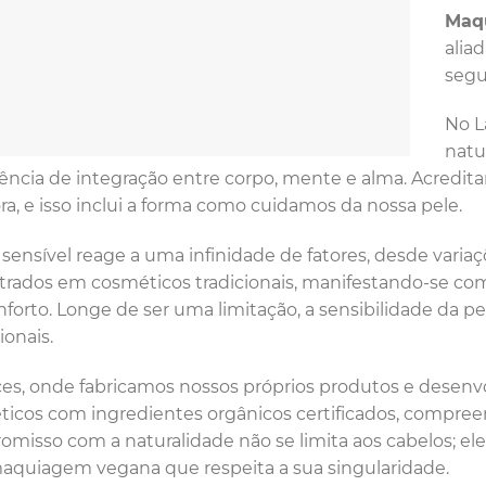
Maq
alia
segu
No L
natu
ência de integração entre corpo, mente e alma. Acredit
ora, e isso inclui a forma como cuidamos da nossa pele.
 sensível reage a uma infinidade de fatores, desde vari
rados em cosméticos tradicionais, manifestando-se com v
forto. Longe de ser uma limitação, a sensibilidade da pe
ionais.
es, onde fabricamos nossos próprios produtos e dese
icos com ingredientes orgânicos certificados, compre
misso com a naturalidade não se limita aos cabelos; el
aquiagem vegana que respeita a sua singularidade.