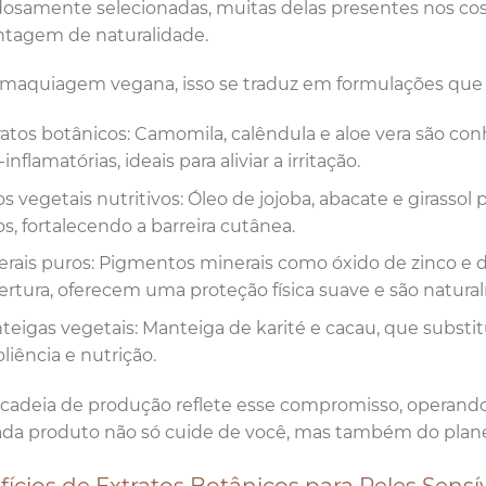
osamente selecionadas, muitas delas presentes nos co
ntagem de naturalidade.
 maquiagem vegana, isso se traduz em formulações que 
ratos botânicos: Camomila, calêndula e aloe vera são co
-inflamatórias, ideais para aliviar a irritação.
os vegetais nutritivos: Óleo de jojoba, abacate e girasso
s, fortalecendo a barreira cutânea.
erais puros: Pigmentos minerais como óxido de zinco e di
ertura, oferecem uma proteção física suave e são natural
teigas vegetais: Manteiga de karité e cacau, que substi
liência e nutrição.
cadeia de produção reflete esse compromisso, operando
da produto não só cuide de você, mas também do plane
ícios de Extratos Botânicos para Peles Sensí