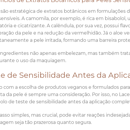
usão estratégica de extratos botânicos em formulações
sensíveis. A camomila, por exemplo, é rica em bisabolo
atória e cicatrizante. A calêndula, por sua vez, possui fl
ração da pele e na redução da vermelhidão. Já o aloe v
taneamente a pele irritada, formando uma barreira prot
ingredientes não apenas embelezam, mas também trata
urante o uso da maquiagem.
te de Sensibilidade Antes da Aplic
com a escolha de produtos veganos e formulados para pe
ta da pele é sempre uma consideração. Por isso, no L
olo de teste de sensibilidade antes da aplicação compl
asso simples, mas crucial, pode evitar reações indesejad
gem seja tão prazerosa quanto segura.