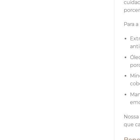
cuidad
porce
Para a
Ext
anti
Óle
poro
Min
cob
Man
emo
Nossa 
que ca
Benef