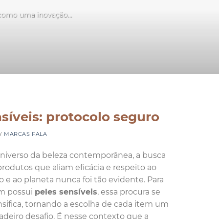
 como uma inovação...
íveis: protocolo seguro
Y
MARCAS FALA
niverso da beleza contemporânea, a busca
produtos que aliam eficácia e respeito ao
o e ao planeta nunca foi tão evidente. Para
m possui
peles sensíveis
, essa procura se
nsifica, tornando a escolha de cada item um
adeiro desafio. É nesse contexto que a