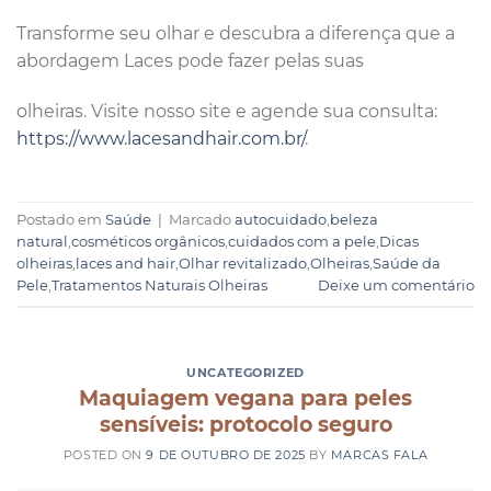
Transforme seu olhar e descubra a diferença que a
abordagem Laces pode fazer pelas suas
olheiras. Visite nosso site e agende sua consulta:
https://www.lacesandhair.com.br/
.
Postado em
Saúde
|
Marcado
autocuidado
,
beleza
natural
,
cosméticos orgânicos
,
cuidados com a pele
,
Dicas
olheiras
,
laces and hair
,
Olhar revitalizado
,
Olheiras
,
Saúde da
Pele
,
Tratamentos Naturais Olheiras
Deixe um comentário
UNCATEGORIZED
Maquiagem vegana para peles
sensíveis: protocolo seguro
POSTED ON
9 DE OUTUBRO DE 2025
BY
MARCAS FALA