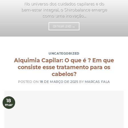
No universo dos cuidados capilares e do
bem-estar integral, o Shirobalance emerge
como uma inovação...
CONTINUAR LENDO
→
UNCATEGORIZED
Alquimia Capilar: O que é ? Em que
consiste esse tratamento para os
cabelos?
POSTED ON
18 DE MARÇO DE 2025
BY
MARCAS FALA
18
mar