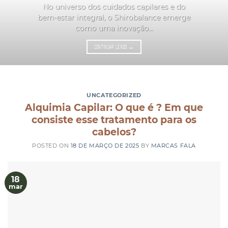
No universo dos cuidados capilares e do
bem-estar integral, o Shirobalance emerge
como uma inovação...
CONTINUAR LENDO
→
UNCATEGORIZED
Alquimia Capilar: O que é ? Em que
consiste esse tratamento para os
cabelos?
POSTED ON
18 DE MARÇO DE 2025
BY
MARCAS FALA
18
mar