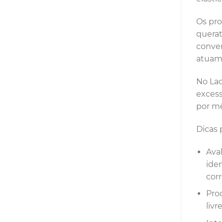
Os pro
querat
conven
atuam 
No Lac
excess
por mê
Dicas 
Aval
iden
cor
Pro
liv