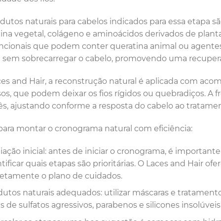
dutos naturais para cabelos indicados para essa etapa s
ina vegetal, colágeno e aminoácidos derivados de plan
cionais que podem conter queratina animal ou agentes 
sem sobrecarregar o cabelo, promovendo uma recuperaç
es and Hair, a reconstrução natural é aplicada com aco
os, que podem deixar os fios rígidos ou quebradiços. 
s, ajustando conforme a resposta do cabelo ao tratamen
para montar o cronograma natural com eficiência:
iação inicial: antes de iniciar o cronograma, é important
tificar quais etapas são prioritárias. O Laces and Hair ofe
retamente o plano de cuidados.
dutos naturais adequados: utilizar máscaras e tratament
res de sulfatos agressivos, parabenos e silicones insolúv