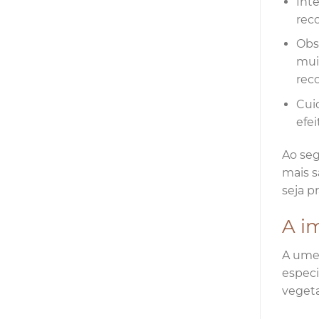
Int
rec
Obs
mui
rec
Cuid
efei
Ao seg
mais s
seja p
A i
A umec
especi
vegeta