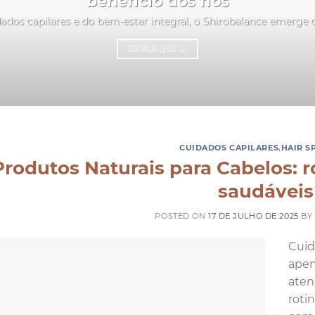
benefício dos fios
ados capilares e do bem-estar integral, o Shirobalance emerge
CONTINUAR LENDO
→
CUIDADOS CAPILARES
,
HAIR S
Produtos Naturais para Cabelos: r
saudáveis
POSTED ON
17 DE JULHO DE 2025
BY
Cuid
apen
aten
roti