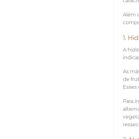
caracte
Além d
compon
1. Hi
A hidr
indica
As más
de fru
Esses 
Para i
altern
vegeta
ressec