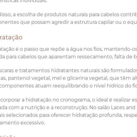
rísticas individuais.
isso, a escolha de produtos naturais para cabelos contrib
entes que possam agredir a estrutura capilar ou o equi
dratação
atação é o passo que repõe a água nos fios, mantendo-os 
da para cabelos que aparentam ressecamento, falta de b
caras e tratamentos hidratantes naturais são formulado
tas, pantenol vegetal, mel e glicerina vegetal, que têm al
componentes atuam reequilibrando o nível hídrico do fio
ncorporar a hidratação no cronograma, o ideal é realizar e
ada com a nutrição e a reconstrução. No salão Laces and 
is selecionados para oferecer hidratação profunda, res
amento excessivo.