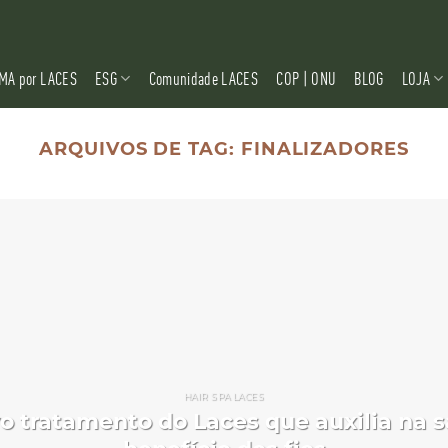
MA por LACES
ESG
Comunidade LACES
COP | ONU
BLOG
LOJA
ARQUIVOS DE TAG:
FINALIZADORES
HAIR SPA LACES
vo tratamento do Laces que auxilia na 