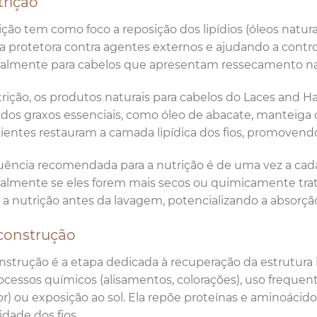
trição
ição tem como foco a reposição dos lipídios (óleos natu
ra protetora contra agentes externos e ajudando a controla
almente para cabelos que apresentam ressecamento nas
rição, os produtos naturais para cabelos do Laces and Ha
dos graxos essenciais, como óleo de abacate, manteiga de
ientes restauram a camada lipídica dos fios, promovendo 
uência recomendada para a nutrição é de uma vez a cada
almente se eles forem mais secos ou quimicamente trata
r a nutrição antes da lavagem, potencializando a absorçã
econstrução
nstrução é a etapa dedicada à recuperação da estrutura 
ocessos químicos (alisamentos, colorações), uso frequen
r) ou exposição ao sol. Ela repõe proteínas e aminoácido
idade dos fios.