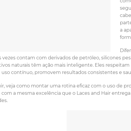
come
segu
cabe
part
a ap
form
Dife
 vezes contam com derivados de petróleo, silicones pes
ivos naturais têm ação mais inteligente. Eles respeitam a
 uso contínuo, promovem resultados consistentes e sau
ir, veja como montar uma rotina eficaz com o uso de pro
 com a mesma excelência que o Laces and Hair entrega
des.