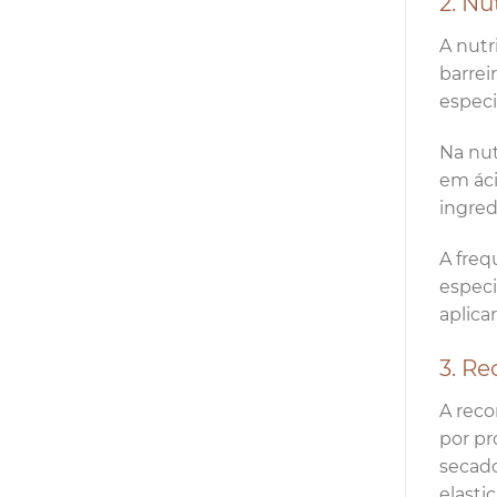
2. Nu
A nutr
barrei
especi
Na nut
em áci
ingred
A freq
especi
aplica
3. R
A reco
por pr
secado
elastic