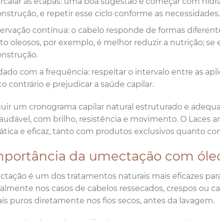
ercalar as etapas: uma boa sugestão é começar com hidra
onstrução, e repetir esse ciclo conforme as necessidades
ervação contínua: o cabelo responde de formas diferente
to oleosos, por exemplo, é melhor reduzir a nutrição; s
onstrução.
ado com a frequência: respeitar o intervalo entre as apl
to contrário e prejudicar a saúde capilar.
uir um cronograma capilar natural estruturado e adequa
audável, com brilho, resistência e movimento. O Laces an
rática e eficaz, tanto com produtos exclusivos quanto com
mportância da umectação com óleo
tação é um dos tratamentos naturais mais eficazes para r
almente nos casos de cabelos ressecados, crespos ou cac
is puros diretamente nos fios secos, antes da lavagem.