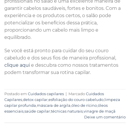
profissionais no salão é uma excelente maneira de
garantir cabelos saudáveis, fortes e bonitos. Com a
experiência e os produtos certos, o salão pode
potencializar os benefícios dessa prática,
proporcionando um cabelo mais limpo e
equilibrado.
Se você está pronto para cuidar do seu couro
cabeludo e dos seus fios de maneira profissional,
clique aqui
e descubra como nossos tratamentos
podem transformar sua rotina capilar.
Postado em
Cuidados capilares
|
Marcado
Cuidados
Capilares
,
detox capilar
,
esfoliação do couro cabeludo
,
limpeza
capilar profunda
,
máscara de argila
,
óleo de rícino
,
óleos
essenciais
,
saúde capilar
,
técnicas naturais
,
vinagre de maçã
Deixe um comentário