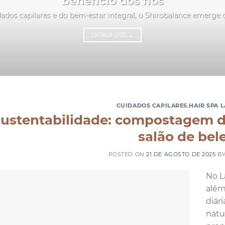
benefício dos fios
ados capilares e do bem-estar integral, o Shirobalance emerge
CONTINUAR LENDO
→
CUIDADOS CAPILARES
,
HAIR SPA 
ustentabilidade: compostagem d
salão de bel
POSTED ON
21 DE AGOSTO DE 2025
B
No L
além
diár
natu