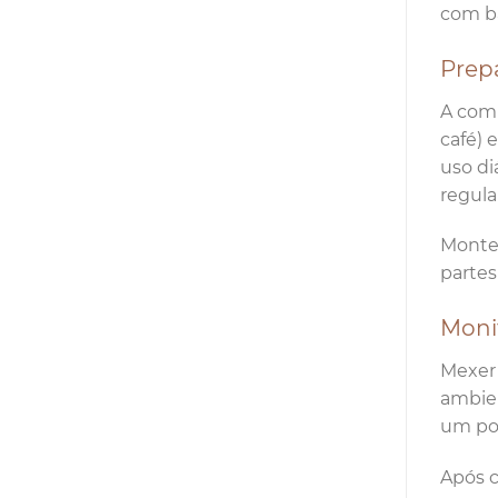
com ba
Prep
A comp
café) 
uso di
regula
Monte 
partes
Moni
Mexer 
ambien
um pou
Após c