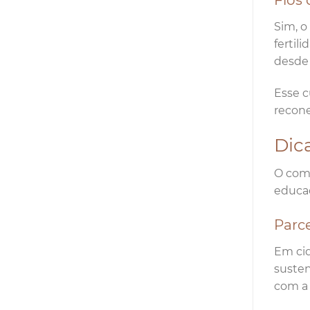
Fios 
Sim, o
fertil
desde 
Esse c
recone
Dic
O comp
educac
Parc
Em cid
susten
com a 