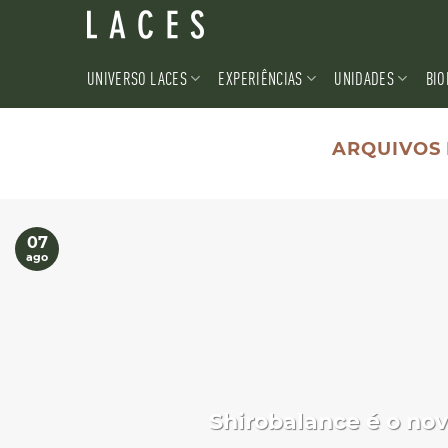
Skip
to
content
UNIVERSO LACES
EXPERIÊNCIAS
UNIDADES
BIO
ARQUIVOS 
07
ago
Shirobalance é o no