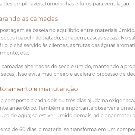
ldes empilháveis, torneirinhas e furos para ventilação.
arando as camadas
ostagem se baseia no equilíbrio entre materiais úmidos (
e secos (papel não tratado, serragem, cascas secas). No s
ário: o chá servido às clientes, as frutas das águas aroma
rmente, etc.
camadas alternadas de seco e úmido, mantendo a propor
 secas). Isso evita mau cheiro e acelera o processo de d
toramento e manutenção
o composto a cada dois ou três dias ajuda na oxigenaçã
te anaeróbico. Também é importante observar a umidade
co de água; se estiver úmido demais, adicionar material
erca de 60 dias, o material se transforma em um compost