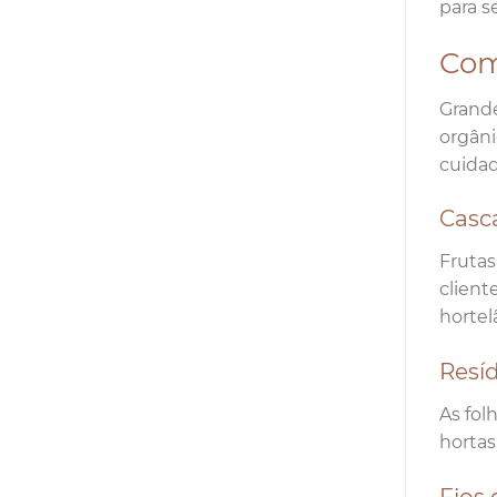
para s
Como
Grande
orgâni
cuidad
Casca
Frutas
client
hortel
Resí
As fol
hortas