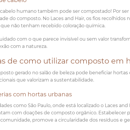
de cabelo
 cabelo humano também pode ser compostado! Por ser ric
idade do composto. No Laces and Hair, os fios recolhidos 
que não tenham recebido coloração química.
uidado com o que parece invisível ou sem valor transf
xão com a natureza.
as de como utilizar composto em h
osto gerado no salão de beleza pode beneficiar hortas c
ionais que valorizam a sustentabilidade.
erias com hortas urbanas
ades como São Paulo, onde está localizado o Laces and H
tam com doações de composto orgânico. Estabelecer parc
comunidade, promove a circularidade dos resíduos e ge