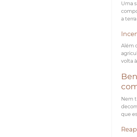
Uma su
compos
a terr
Incen
Além d
agricu
volta 
Ben
com
Nem to
decomp
que es
Reap