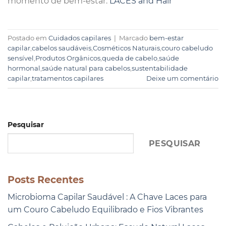
momento de bem-estar.
LACES and Hair
Postado em
Cuidados capilares
|
Marcado
bem-estar
capilar
,
cabelos saudáveis
,
Cosméticos Naturais
,
couro cabeludo
sensível
,
Produtos Orgânicos
,
queda de cabelo
,
saúde
hormonal
,
saúde natural para cabelos
,
sustentabilidade
capilar
,
tratamentos capilares
Deixe um comentário
Pesquisar
PESQUISAR
Posts Recentes
Microbioma Capilar Saudável : A Chave Laces para
um Couro Cabeludo Equilibrado e Fios Vibrantes