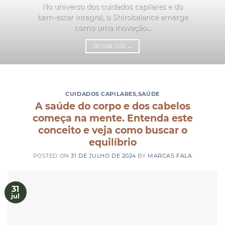
No universo dos cuidados capilares e do
bem-estar integral, o Shirobalance emerge
como uma inovação...
CONTINUAR LENDO
→
CUIDADOS CAPILARES
,
SAÚDE
A saúde do corpo e dos cabelos
começa na mente. Entenda este
conceito e veja como buscar o
equilíbrio
POSTED ON
31 DE JULHO DE 2024
BY
MARCAS FALA
31
jul