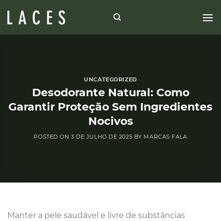
Skip
to
content
UNCATEGORIZED
Desodorante Natural: Como
Garantir Proteção Sem Ingredientes
Nocivos
POSTED ON
3 DE JULHO DE 2025
BY
MARCAS FALA
Manter a pele saudável e livre de substâncias