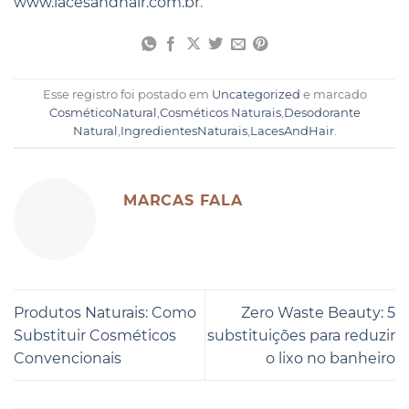
www.lacesandhair.com.br
.
Esse registro foi postado em
Uncategorized
e marcado
CosméticoNatural
,
Cosméticos Naturais
,
Desodorante
Natural
,
IngredientesNaturais
,
LacesAndHair
.
MARCAS FALA
Produtos Naturais: Como
Zero Waste Beauty: 5
Substituir Cosméticos
substituições para reduzir
Convencionais
o lixo no banheiro