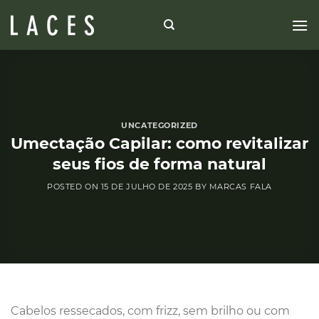
Skip
to
content
UNCATEGORIZED
Umectação Capilar: como revitalizar
seus fios de forma natural
POSTED ON
15 DE JULHO DE 2025
BY
MARCAS FALA
Cabelos ressecados, com frizz, sem brilho ou com