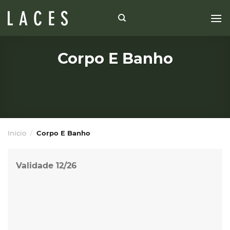
Skip
to
content
Corpo E Banho
Início
/
Corpo E Banho
Validade 12/26