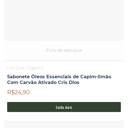
Fora de estoque
Cris Dios Organics
Sabonete Óleos Essenciais de Capim-limão
Com Carvão Ativado Cris Dios
R$24,90
Saiba mais