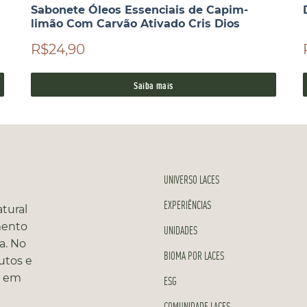
Sabonete Óleos Essenciais de Capim-
limão Com Carvão Ativado Cris Dios
R$24,90
Saiba mais
UNIVERSO LACES
EXPERIÊNCIAS
tural
mento
UNIDADES
a. No
BIOMA POR LACES
utos e
s em
ESG
COMUNIDADE LACES