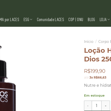
MA por LACES
ESG
Comunidade LACES
COP | ONU
BLOG
LOJA
Início
/
Corpo 
Loção H
Dios 25
R$199,90
até
3x R$66,63
Nutre e hidra
Em estoque
Loção Hidratan