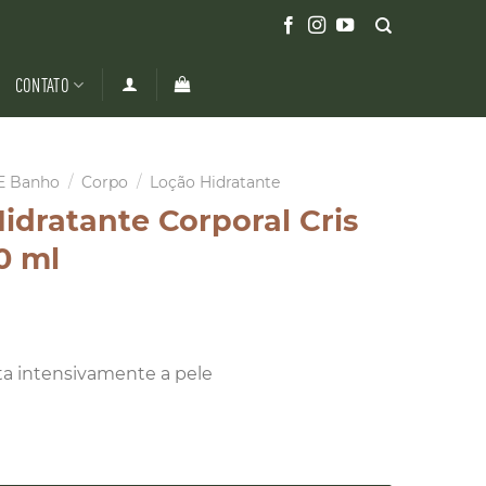
CONTATO
E Banho
/
Corpo
/
Loção Hidratante
idratante Corporal Cris
0 ml
ta intensivamente a pele
te Corporal Cris Dios 250 ml quantidade