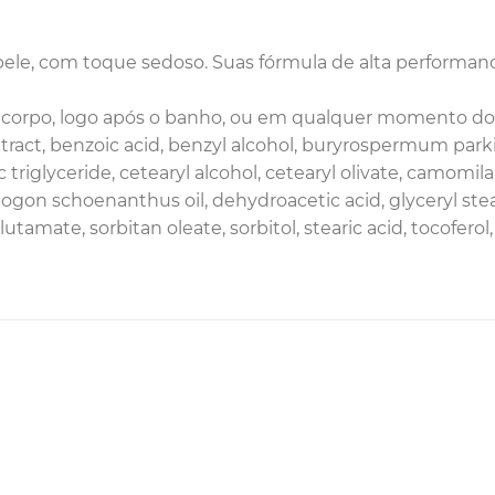
pele, com toque sedoso. Suas fórmula de alta performanc
o corpo, logo após o banho, ou em qualquer momento do d
ract, benzoic acid, benzyl alcohol, buryrospermum parkii (
 triglyceride, cetearyl alcohol, cetearyl olivate, camomila r
on schoenanthus oil, dehydroacetic acid, glyceryl stear
tamate, sorbitan oleate, sorbitol, stearic acid, tocofer