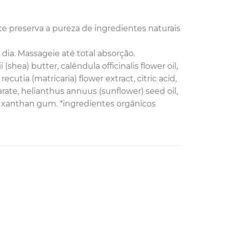
e preserva a pureza de ingredientes naturais
ia. Massageie até total absorção.
shea) butter, calêndula officinalis flower oil,
ecutia (matricaria) flower extract, citric acid,
ate, helianthus annuus (sunflower) seed oil,
ol, xanthan gum. *ingredientes orgânicos