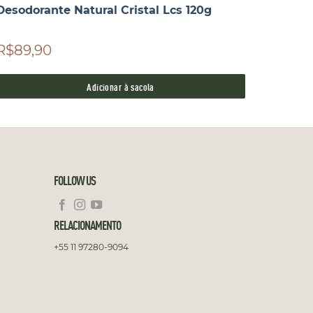
Desodorante Natural Cristal Lcs 120g
Sabone
ml
R$89,90
R$149
até
2x R$
Adicionar à sacola
FOLLOW US
RELACIONAMENTO
+55 11 97280-9094