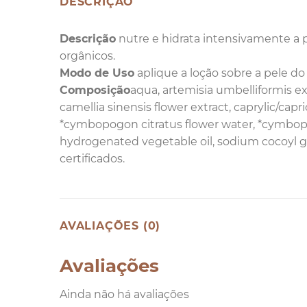
DESCRIÇÃO
Descrição
nutre e hidrata intensivamente a 
orgânicos.
Modo de Uso
aplique a loção sobre a pele d
Composição
aqua, artemisia umbelliformis ext
camellia sinensis flower extract, caprylic/capric
*cymbopogon citratus flower water, *cymbopog
hydrogenated vegetable oil, sodium cocoyl glu
certificados.
AVALIAÇÕES (0)
Avaliações
Ainda não há avaliações