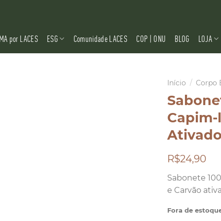
MA por LACES
ESG
Comunidade LACES
COP | ONU
BLOG
LOJA
Início
/
Corpo 
Sabonet
Capim-
Ativado
R$24,90
Sabonete 100
e Carvão ativ
Fora de estoqu