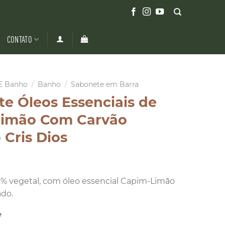
CONTATO
E Banho
/
Banho
/
Sabonete em Barra
e Óleos Essenciais de
limão Com Carvão
 Cris Dios
% vegetal, com óleo essencial Capim-Limão
ado.
e