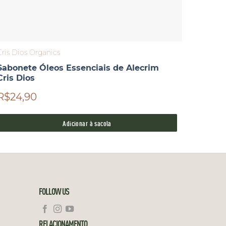
Cris Dios Organics
LCS
Sabonete Óleos Essenciais de Alecrim
Hidrat
Cris Dios
R$24,90
R$89,
Adicionar à sacola
FOLLOW US
RELACIONAMENTO