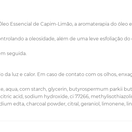
leo Essencial de Capim-Limão, a aromaterapia do óleo
ontrolando a oleosidade, além de uma leve esfoliação do 
em seguida.
ido da luz e calor. Em caso de contato com os olhos, e
mite, aqua, corn starch, glycerin, butyrospermum parkii b
 citric acid, sodium hydroxide, ci 77266, methylisothiaz
dium edta, charcoal powder, citral, geraniol, limonene, linal