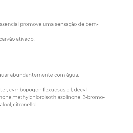
 essencial promove uma sensação de bem-
carvão ativado.
nxaguar abundantemente com água.
utter, cymbopogon flexuosus oil, decyl
olinone,methylchloroisothiazolinone, 2-bromo-
ool, citronellol.