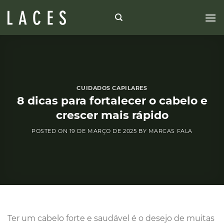
Skip
to
content
CUIDADOS CAPILARES
8 dicas para fortalecer o cabelo e
crescer mais rápido
POSTED ON
19 DE MARÇO DE 2025
BY
MARCAS FALA
Ter um cabelo forte e saudável é o desejo de muitas