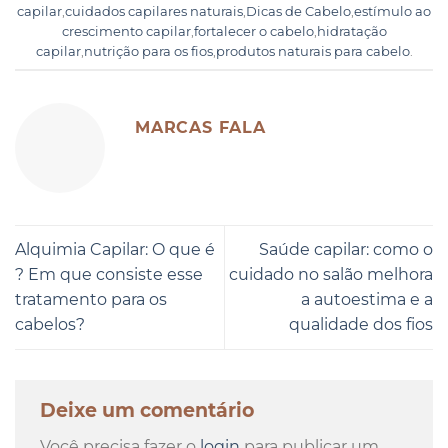
capilar
,
cuidados capilares naturais
,
Dicas de Cabelo
,
estímulo ao
crescimento capilar
,
fortalecer o cabelo
,
hidratação
capilar
,
nutrição para os fios
,
produtos naturais para cabelo
.
MARCAS FALA
Alquimia Capilar: O que é
Saúde capilar: como o
? Em que consiste esse
cuidado no salão melhora
tratamento para os
a autoestima e a
cabelos?
qualidade dos fios
Deixe um comentário
Você precisa fazer o
login
para publicar um