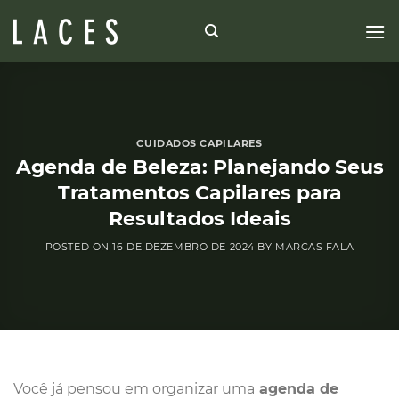
Skip
to
content
CUIDADOS CAPILARES
Agenda de Beleza: Planejando Seus
Tratamentos Capilares para
Resultados Ideais
POSTED ON
16 DE DEZEMBRO DE 2024
BY
MARCAS FALA
Você já pensou em organizar uma
agenda de